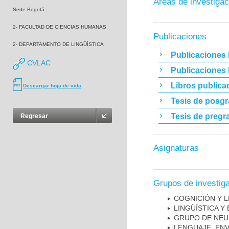
Áreas de investigac
Sede Bogotá
2- FACULTAD DE CIENCIAS HUMANAS
Publicaciones
2- DEPARTAMENTO DE LINGÜÍSTICA
Publicaciones 
CVLAC
Publicaciones
Libros publica
Descargar hoja de vida
Tesis de posg
Tesis de pregr
Regresar
Asignaturas
Grupos de investig
COGNICIÓN Y L
LINGÜÍSTICA Y
GRUPO DE NEU
LENGUAJE, EN