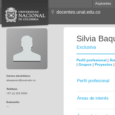
Aspirantes
docentes.unal.edu.co
Silvia Baq
Exclusiva
Perfil profesional
|
Áre
|
Grupos
|
Proyectos
Correo electrónico:
Perfil profesional
sbaqueroc@unal.edu.co
Teléfono:
+57 (1) 316 5000
Áreas de interés
Extensión:
---