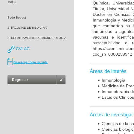
15039
Química, Universida
Titular, Universidad
Doctor en Ciencias 
Sede Bogotá
Inmunología y Medici
que comparten su in
2- FACULTAD DE MEDICINA
inmunidad a agentes 
vacunas e identifi
2- DEPARTAMENTO DE MICROBIOLOGÍA
susceptibilidad o
https://scienti.mincie
CVLAC
cod_rh=0000259942
Descargar hoja de vida
Áreas de interés
Regresar
Inmunología
Medicina de Prec
Inmunoterapia d
Estudios Clínicos
Áreas de investigac
Ciencias de la sa
Ciencias biológi