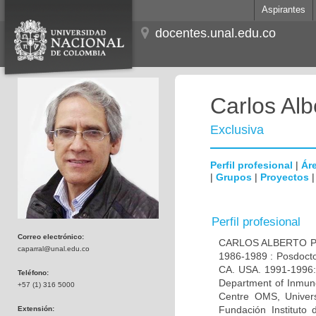
Aspirantes
docentes.unal.edu.co
Carlos Alb
Exclusiva
Perfil profesional
|
Áre
|
Grupos
|
Proyectos
Perfil profesional
Correo electrónico:
CARLOS ALBERTO PAR
caparral@unal.edu.co
1986-1989 : Posdocto
CA. USA. 1991-1996: 
Teléfono:
Department of Inmuno
+57 (1) 316 5000
Centre OMS, Univers
Fundación Instituto
Extensión: