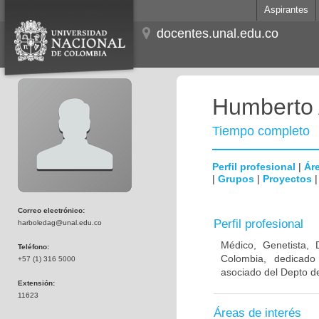
Aspirantes
docentes.unal.edu.co
Humberto 
Tiempo completo
Perfil profesional
|
Áre
|
Grupos
|
Proyectos
Correo electrónico:
Perfil profesional
harboledag@unal.edu.co
Médico, Genetista, 
Teléfono:
Colombia, dedicado
+57 (1) 316 5000
asociado del Depto de
Extensión:
11623
Áreas de interés