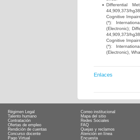
Differential 
44,909,373/hg38)
Cognitive Impairm
(*): Internati
(Electronic); Di
44,909,373/hg38)
Cognitive Impairm
(*): Internati
(Electronic), Wh
Enlaces
Régimen Legal
Correo institucional
Talento humano
Mapa del sitio
Contratación
Redes Sociales
Ofertas de empleo
FAQ
Rendición de cuentas
Quejas y reclamos
Concurso docente
Atención en línea
Pago Virtual
Encuesta