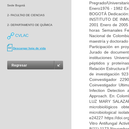
Pregrado/Universi
Sede Bogotá
Enero1976 - 1982 E
BOGOTÁ Dedicación:
2- FACULTAD DE CIENCIAS
INSTITUTO DE INMU
2001 Enero de 2005 ¿
2- DEPARTAMENTO DE QUÍMICA
horas Semanales Fe
CVLAC
Nacional de Colombi
maestría y doctorado 
Participación en pro
Descargar hoja de vida
Jurado de documento
instituciones Univer
péptidos y proteínas
Regresar
Relación Estructura-F
de investigación 
Coinvestigador 
Coinvestigador Ult
Infection Detection
Approach. En: Colomb
LUZ MARY SALAZAR PU
microbiológicos ob
microbiological isol
e24227 https://doi.o
Vitro Antifungal Act
8(11):1173 November