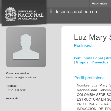
Aspirantes
docentes.unal.edu.co
Luz Mary 
Exclusiva
Perfil profesional
|
Áre
|
Grupos
|
Proyectos
Correo electrónico:
Perfil profesional
lmsalazarpu@unal.edu.co
Nombre Luz Mary S
Teléfono:
Nacionalidad Colom
+57 (1) 316 5000
COLOMBIA SEDE BOG
Extensión:
ESTRUCTURA EN SO
---
PROTEÍNAS SERA 
INDUCCIÓN DE PR