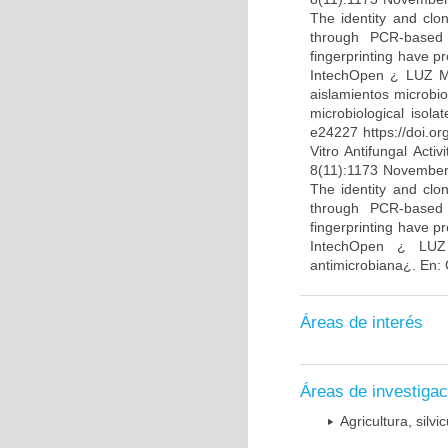
The identity and clo
through PCR-based t
fingerprinting have p
IntechOpen ¿ LUZ MA
aislamientos microbio
microbiological isol
e24227 https://doi.o
Vitro Antifungal Act
8(11):1173 November
The identity and clo
through PCR-based t
fingerprinting have p
IntechOpen ¿ LUZ
antimicrobiana¿. En:
Áreas de interés
Áreas de investigac
Agricultura, silvi