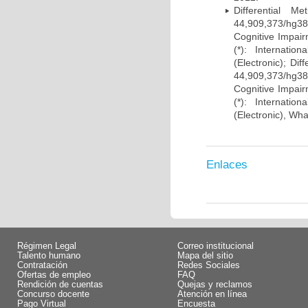
Differential 
44,909,373/hg38)
Cognitive Impairm
(*): Internati
(Electronic); Di
44,909,373/hg38)
Cognitive Impairm
(*): Internati
(Electronic), Wh
Enlaces
Régimen Legal
Correo institucional
Talento humano
Mapa del sitio
Contratación
Redes Sociales
Ofertas de empleo
FAQ
Rendición de cuentas
Quejas y reclamos
Concurso docente
Atención en línea
Pago Virtual
Encuesta