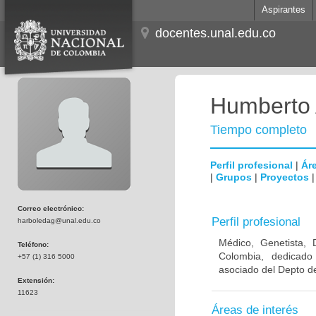
Aspirantes
docentes.unal.edu.co
Humberto 
Tiempo completo
Perfil profesional
|
Áre
|
Grupos
|
Proyectos
Correo electrónico:
Perfil profesional
harboledag@unal.edu.co
Médico, Genetista, 
Teléfono:
Colombia, dedicado
+57 (1) 316 5000
asociado del Depto de
Extensión:
11623
Áreas de interés