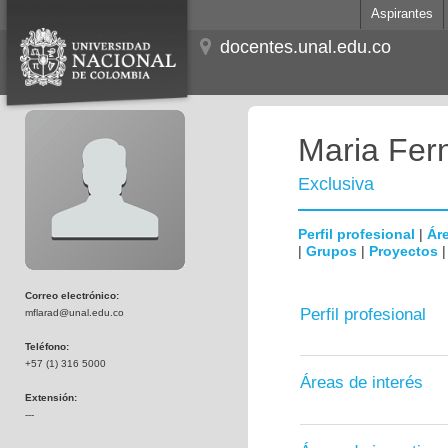
Aspirantes
docentes.unal.edu.co
Maria Fer
Exclusiva
Perfil profesional
|
Áre
|
Grupos
|
Proyectos
Correo electrónico:
Perfil profesional
mflarad@unal.edu.co
Teléfono:
+57 (1) 316 5000
Áreas de interés
Extensión:
---