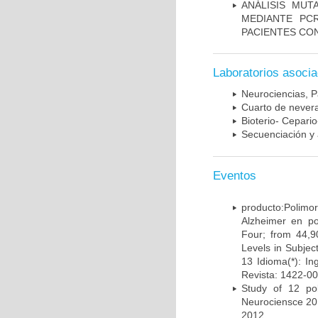
ANÁLISIS MUT
MEDIANTE PC
PACIENTES CON
Laboratorios asoci
Neurociencias, P
Cuarto de nevera
Bioterio- Cepario
Secuenciación y 
Eventos
producto:Poli
Alzheimer en po
Four; from 44,9
Levels in Subject
13 Idioma(*): In
Revista: 1422-00
Study of 12 pol
Neurociensce 20
2012.