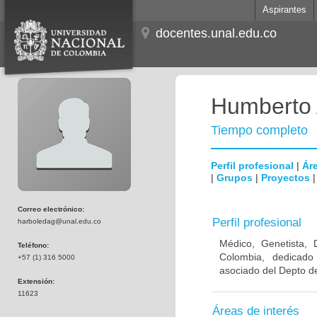
Aspirantes
docentes.unal.edu.co
Humberto 
Tiempo completo
Perfil profesional
|
Áre
|
Grupos
|
Proyectos
Correo electrónico:
Perfil profesional
harboledag@unal.edu.co
Médico, Genetista, 
Teléfono:
Colombia, dedicado
+57 (1) 316 5000
asociado del Depto de
Extensión:
11623
Áreas de interés