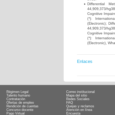
Differential 
44,909,373/hg38)
Cognitive Impairm
(*): Internati
(Electronic); Di
44,909,373/hg38)
Cognitive Impairm
(*): Internati
(Electronic), Wh
Enlaces
Régimen Legal
Correo institucional
Talento humano
Mapa del sitio
Contratación
Redes Sociales
Ofertas de empleo
FAQ
Rendición de cuentas
Quejas y reclamos
Concurso docente
Atención en línea
Pago Virtual
Encuesta