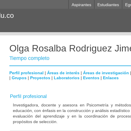
Aspirantes
Estudiantes
Eg
du.co
Olga Rosalba Rodriguez Jim
Tiempo completo
Perfil profesional
|
Áreas de interés
|
Áreas de investigación
|
Grupos
|
Proyectos
|
Laboratorios
|
Eventos
|
Enlaces
Perfil profesional
Investigadora, docente y asesora en Psicometría y métodos 
educación, con énfasis en la construcción y análisis estadístic
evaluación del aprendizaje y en la coordinación de proce
propósitos de selección.