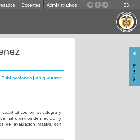
resados
Docentes
Administrativos
ES
enez
|
Publicaciones
|
Asignaturas
cuantitativos en psicología y
o de instrumentos de medición y
sos de evaluación masiva con