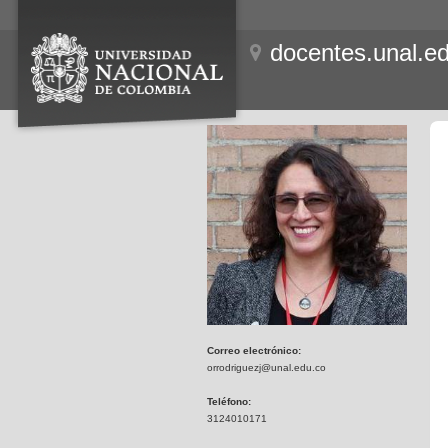
docentes.unal.e
Correo electrónico:
orrodriguezj@unal.edu.co
Teléfono:
3124010171