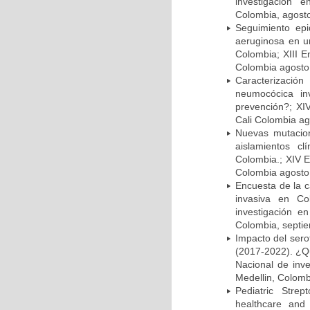
investigación 
Colombia, agost
Seguimiento ep
aeruginosa en un
Colombia; XIII E
Colombia agosto 
Caracterizació
neumocócica in
prevención?; XI
Cali Colombia ag
Nuevas mutacion
aislamientos c
Colombia.; XIV E
Colombia agosto 
Encuesta de la 
invasiva en Co
investigación e
Colombia, septi
Impacto del sero
(2017-2022). ¿Q
Nacional de inv
Medellin, Colomb
Pediatric Stre
healthcare and 