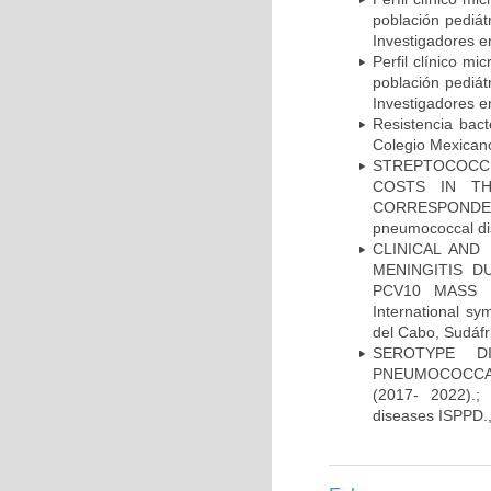
población pediá
Investigadores e
Perfil clínico m
población pediá
Investigadores e
Resistencia bac
Colegio Mexicano
STREPTOCOCCU
COSTS IN TH
CORRESPONDENC
pneumococcal di
CLINICAL AND
MENINGITIS 
PCV10 MASS V
International 
del Cabo, Sudáfr
SEROTYPE DI
PNEUMOCOCCAL
(2017- 2022).;
diseases ISPPD.,