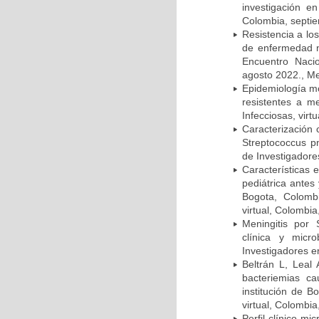
investigación e
Colombia, septi
Resistencia a lo
de enfermedad n
Encuentro Nacio
agosto 2022., Me
Epidemiología m
resistentes a m
Infecciosas, virt
Caracterización 
Streptococcus p
de Investigadore
Características 
pediátrica antes
Bogota, Colombi
virtual, Colombi
Meningitis por
clínica y micr
Investigadores e
Beltrán L, Leal
bacteriemias c
institución de B
virtual, Colombi
Perfil clínico m