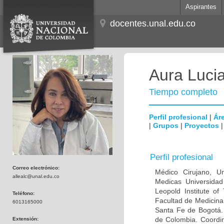
Aspirantes
docentes.unal.edu.co
Aura Lucia
Tiempo completo
Perfil profesional
|
Áre
|
Grupos
|
Proyectos
Perfil profesional
Correo electrónico:
Médico Cirujano, Un
allealc@unal.edu.co
Medicas Universidad 
Leopold Institute of
Teléfono:
Facultad de Medicina
6013165000
Santa Fe de Bogotá. I
de Colombia. Coordin
Extensión: