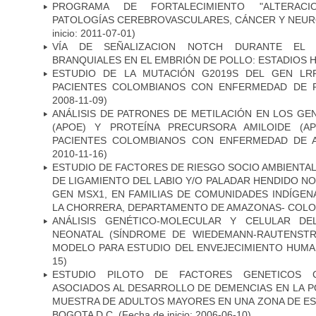
PROGRAMA DE FORTALECIMIENTO "ALTERAC
PATOLOGÍAS CEREBROVASCULARES, CÁNCER Y NEU
inicio: 2011-07-01)
VÍA DE SEÑALIZACION NOTCH DURANTE EL
BRANQUIALES EN EL EMBRIÓN DE POLLO: ESTADIOS H
ESTUDIO DE LA MUTACIÓN G2019S DEL GEN LR
PACIENTES COLOMBIANOS CON ENFERMEDAD DE 
2008-11-09)
ANÁLISIS DE PATRONES DE METILACIÓN EN LOS GE
(APOE) Y PROTEÍNA PRECURSORA AMILOIDE (A
PACIENTES COLOMBIANOS CON ENFERMEDAD DE 
2010-11-16)
ESTUDIO DE FACTORES DE RIESGO SOCIO AMBIENTAL
DE LIGAMIENTO DEL LABIO Y/O PALADAR HENDIDO N
GEN MSX1, EN FAMILIAS DE COMUNIDADES INDÍGE
LA CHORRERA, DEPARTAMENTO DE AMAZONAS- COLO
ANÁLISIS GENÉTICO-MOLECULAR Y CELULAR DE
NEONATAL (SÍNDROME DE WIEDEMANN-RAUTENSTR
MODELO PARA ESTUDIO DEL ENVEJECIMIENTO HUM
15)
ESTUDIO PILOTO DE FACTORES GENETICOS C
ASOCIADOS AL DESARROLLO DE DEMENCIAS EN LA PO
MUESTRA DE ADULTOS MAYORES EN UNA ZONA DE E
BOGOTA D.C.
(Fecha de inicio: 2006-06-10)