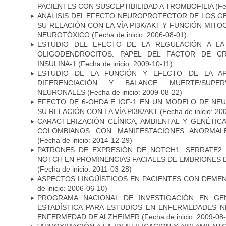
PACIENTES CON SUSCEPTIBILIDAD A TROMBOFILIA
(Fe
ANÁLISIS DEL EFECTO NEUROPROTECTOR DE LOS GEN
SU RELACIÓN CON LA VÍA PI3K/AKT Y FUNCIÓN MIT
NEUROTÓXICO
(Fecha de inicio: 2006-08-01)
ESTUDIO DEL EFECTO DE LA REGULACIÓN A LA
OLIGODENDROCITOS: PAPEL DEL FACTOR DE CR
INSULINA-1
(Fecha de inicio: 2009-10-11)
ESTUDIO DE LA FUNCIÓN Y EFECTO DE LA AP
DIFERENCIACIÓN Y BALANCE MUERTE/SUPE
NEURONALES
(Fecha de inicio: 2009-08-22)
EFECTO DE 6-OHDA E IGF-1 EN UN MODELO DE NE
SU RELACIÓN CON LA VÍA PI3K/AKT
(Fecha de inicio: 20
CARACTERIZACIÓN CLÍNICA, AMBIENTAL Y GENÉTICA
COLOMBIANOS CON MANIFESTACIONES ANORMAL
(Fecha de inicio: 2014-12-29)
PATRONES DE EXPRESIÓN DE NOTCH1, SERRATE2 
NOTCH EN PROMINENCIAS FACIALES DE EMBRIONES D
(Fecha de inicio: 2011-03-28)
ASPECTOS LINGÜÍSTICOS EN PACIENTES CON DEMEN
de inicio: 2006-06-10)
PROGRAMA NACIONAL DE INVESTIGACIÓN EN GEN
ESTADÍSTICA PARA ESTUDIOS EN ENFERMEDADES NE
ENFERMEDAD DE ALZHEIMER
(Fecha de inicio: 2009-08