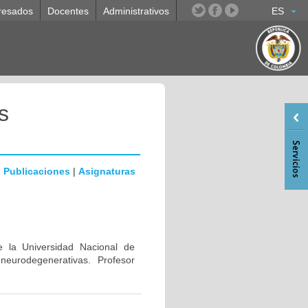
resados
Docentes
Administrativos
ES
s
|
Publicaciones
|
Asignaturas
e la Universidad Nacional de
eurodegenerativas. Profesor