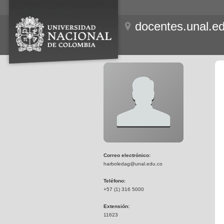
docentes.unal.e
Correo electrónico:
harboledag@unal.edu.co
Teléfono:
+57 (1) 316 5000
Extensión:
11623