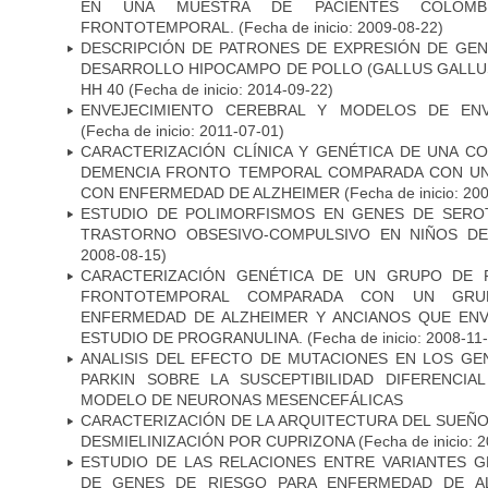
EN UNA MUESTRA DE PACIENTES COLOMB
FRONTOTEMPORAL.
(Fecha de inicio: 2009-08-22)
DESCRIPCIÓN DE PATRONES DE EXPRESIÓN DE GEN
DESARROLLO HIPOCAMPO DE POLLO (GALLUS GALLUS)
HH 40
(Fecha de inicio: 2014-09-22)
ENVEJECIMIENTO CEREBRAL Y MODELOS DE ENV
(Fecha de inicio: 2011-07-01)
CARACTERIZACIÓN CLÍNICA Y GENÉTICA DE UNA C
DEMENCIA FRONTO TEMPORAL COMPARADA CON UN
CON ENFERMEDAD DE ALZHEIMER
(Fecha de inicio: 20
ESTUDIO DE POLIMORFISMOS EN GENES DE SERO
TRASTORNO OBSESIVO-COMPULSIVO EN NIÑOS DE
2008-08-15)
CARACTERIZACIÓN GENÉTICA DE UN GRUPO DE 
FRONTOTEMPORAL COMPARADA CON UN GRU
ENFERMEDAD DE ALZHEIMER Y ANCIANOS QUE EN
ESTUDIO DE PROGRANULINA.
(Fecha de inicio: 2008-11
ANALISIS DEL EFECTO DE MUTACIONES EN LOS GE
PARKIN SOBRE LA SUSCEPTIBILIDAD DIFERENCI
MODELO DE NEURONAS MESENCEFÁLICAS
CARACTERIZACIÓN DE LA ARQUITECTURA DEL SUEÑ
DESMIELINIZACIÓN POR CUPRIZONA
(Fecha de inicio: 
ESTUDIO DE LAS RELACIONES ENTRE VARIANTES G
DE GENES DE RIESGO PARA ENFERMEDAD DE AL