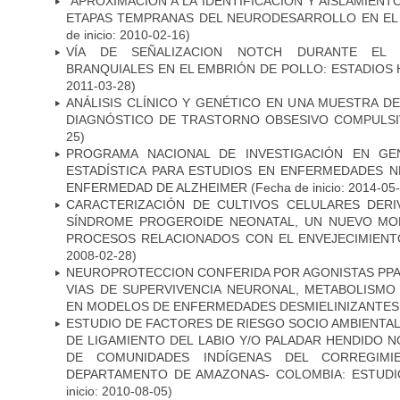
“APROXIMACIÒN A LA IDENTIFICACION Y AISLAMIEN
ETAPAS TEMPRANAS DEL NEURODESARROLLO EN EL
de inicio: 2010-02-16)
VÍA DE SEÑALIZACION NOTCH DURANTE EL
BRANQUIALES EN EL EMBRIÓN DE POLLO: ESTADIOS 
2011-03-28)
ANÁLISIS CLÍNICO Y GENÉTICO EN UNA MUESTRA 
DIAGNÓSTICO DE TRASTORNO OBSESIVO COMPULS
25)
PROGRAMA NACIONAL DE INVESTIGACIÓN EN GEN
ESTADÍSTICA PARA ESTUDIOS EN ENFERMEDADES NE
ENFERMEDAD DE ALZHEIMER
(Fecha de inicio: 2014-05
CARACTERIZACIÓN DE CULTIVOS CELULARES DER
SÍNDROME PROGEROIDE NEONATAL, UN NUEVO MO
PROCESOS RELACIONADOS CON EL ENVEJECIMIEN
2008-02-28)
NEUROPROTECCION CONFERIDA POR AGONISTAS PPAR
VIAS DE SUPERVIVENCIA NEURONAL, METABOLISMO
EN MODELOS DE ENFERMEDADES DESMIELINIZANTES
ESTUDIO DE FACTORES DE RIESGO SOCIO AMBIENTAL
DE LIGAMIENTO DEL LABIO Y/O PALADAR HENDIDO N
DE COMUNIDADES INDÍGENAS DEL CORREGIMI
DEPARTAMENTO DE AMAZONAS- COLOMBIA: ESTUDI
inicio: 2010-08-05)