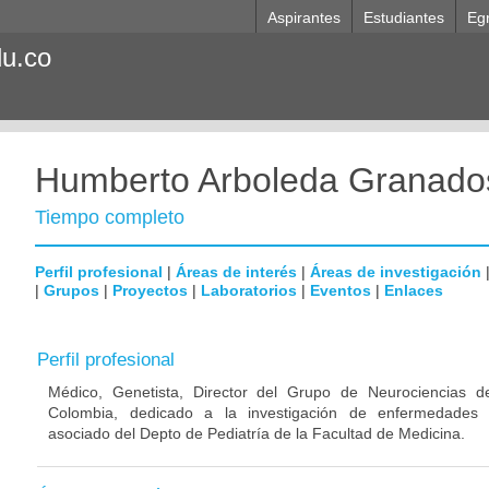
Aspirantes
Estudiantes
Eg
du.co
Humberto Arboleda Granado
Tiempo completo
Perfil profesional
|
Áreas de interés
|
Áreas de investigación
|
Grupos
|
Proyectos
|
Laboratorios
|
Eventos
|
Enlaces
Perfil profesional
Médico, Genetista, Director del Grupo de Neurociencias d
Colombia, dedicado a la investigación de enfermedades n
asociado del Depto de Pediatría de la Facultad de Medicina.