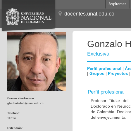
Aspirantes
docentes.unal.edu.co
Gonzalo H
Exclusiva
Perfil profesional
|
Áre
|
Grupos
|
Proyectos
Perfil profesional
Correo electrónico:
Profesor Titular de
gharboledab@unal.edu.co
Doctorado en Neuroci
de Colombia. Dedicad
Teléfono:
del envejecimiento.
11614
Extensión: