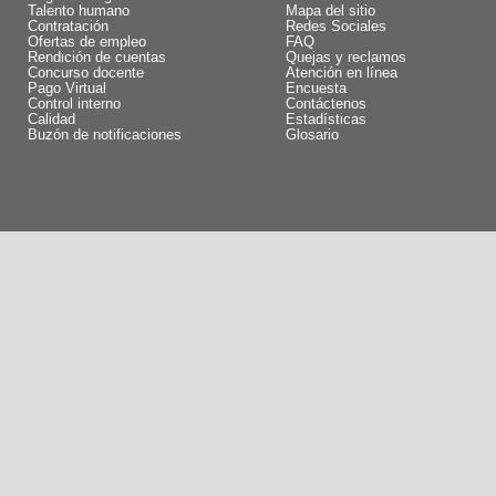
Talento humano
Mapa del sitio
Contratación
Redes Sociales
Ofertas de empleo
FAQ
Rendición de cuentas
Quejas y reclamos
Concurso docente
Atención en línea
Pago Virtual
Encuesta
Control interno
Contáctenos
Calidad
Estadísticas
Buzón de notificaciones
Glosario