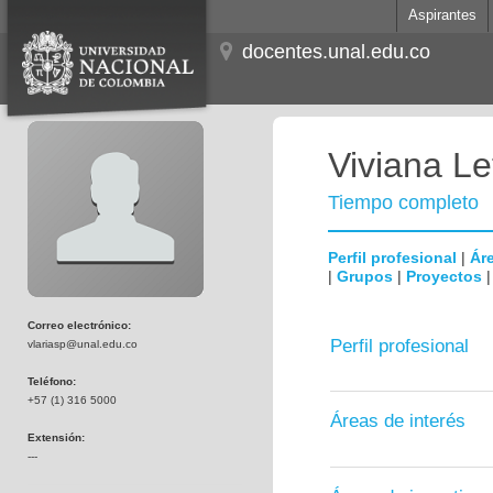
Aspirantes
docentes.unal.edu.co
Viviana Le
Tiempo completo
Perfil profesional
|
Áre
|
Grupos
|
Proyectos
Correo electrónico:
Perfil profesional
vlariasp@unal.edu.co
Teléfono:
+57 (1) 316 5000
Áreas de interés
Extensión:
---