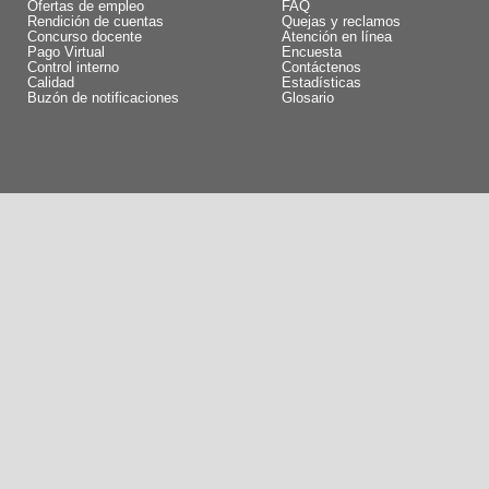
Ofertas de empleo
FAQ
Rendición de cuentas
Quejas y reclamos
Concurso docente
Atención en línea
Pago Virtual
Encuesta
Control interno
Contáctenos
Calidad
Estadísticas
Buzón de notificaciones
Glosario