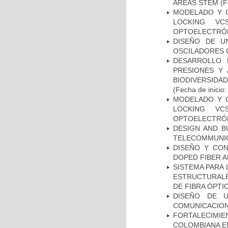
ÁREAS STEM
(F
MODELADO Y C
LOCKING V
OPTOELECTRÓ
DISEÑO DE U
OSCILADORES
DESARROLLO 
PRESIONES Y 
BIODIVERSIDA
(Fecha de inicio
MODELADO Y C
LOCKING V
OPTOELECTRÓ
DESIGN AND B
TELECOMMUNIC
DISEÑO Y CON
DOPED FIBER A
SISTEMA PARA 
ESTRUCTURALE
DE FIBRA ÓPTIC
DISEÑO DE U
COMUNICACION
FORTALECIM
COLOMBIANA E