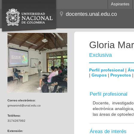
Aspirantes
docentes.unal.edu.co
Gloria Ma
Exclusiva
Perfil profesional
|
Áre
|
Grupos
|
Proyectos
Perfil profesional
Correo electrónico:
Docente, investigado
gmvarond@unal.edu.co
electrónica analógic
las áreas de optoelec
Teléfono:
3174267992
Áreas de interés
Extensión: