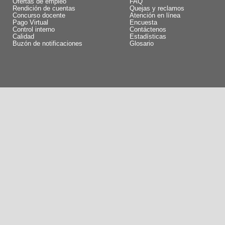
Ofertas de empleo
FAQ
Rendición de cuentas
Quejas y reclamos
Concurso docente
Atención en línea
Pago Virtual
Encuesta
Control interno
Contáctenos
Calidad
Estadísticas
Buzón de notificaciones
Glosario