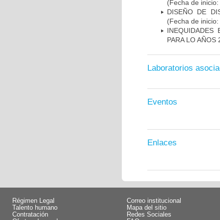
(Fecha de inicio
DISEÑO DE DI
(Fecha de inicio
INEQUIDADES
PARA LO AÑOS 2
Laboratorios asoci
Eventos
Enlaces
Régimen Legal
Correo institucional
Talento humano
Mapa del sitio
Contratación
Redes Sociales