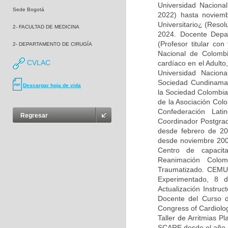
Universidad Naciona
Sede Bogotá
2022) hasta noviemb
Universitario¿ (Resol
2- FACULTAD DE MEDICINA
2024. Docente Depa
(Profesor titular co
2- DEPARTAMENTO DE CIRUGÍA
Nacional de Colombi
CVLAC
cardíaco en el Adulto
Universidad Nacion
Sociedad Cundinamar
Descargar hoja de vida
la Sociedad Colombia
de la Asociación Colo
Confederación Lat
Regresar
Coordinador Postgrad
desde febrero de 2
desde noviembre 200
Centro de capacit
Reanimación Colom
Traumatizado. CEMU-
Experimentado, 8 
Actualización Instru
Docente del Curso d
Congress of Cardiolog
Taller de Arritmias P
SCARE desde el año 2