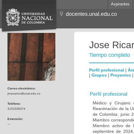
Aspirantes
docentes.unal.edu.co
Jose Rica
Tiempo completo
Perfil profesional
|
Áre
|
Grupos
|
Proyectos
Correo electrónico:
Perfil profesional
jrnavarrov@unal.edu.co
Médico y Cirujano d
Teléfono:
Reanimación de la U
3153338374
de Colombia: junio 
Extensión:
Miembro correspondie
---
Miembro activo de 
septiembre de 2024.