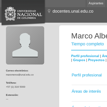
Aspirantes
docentes.unal.edu.co
Marco Alb
Tiempo completo
Perfil profesional
|
Áre
|
Grupos
|
Proyectos
Correo electrónico:
Perfil profesional
maromeros@unal.edu.co
Teléfono:
+57 (1) 316 5000
Áreas de interés
Extensión:
---