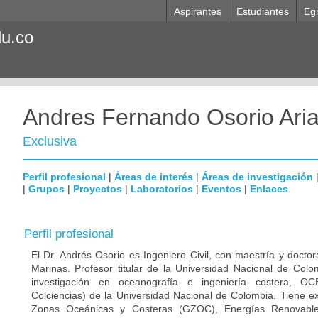
Aspirantes
Estudiantes
Eg
du.co
Andres Fernando Osorio Ari
Exclusiva
Perfil profesional
|
Áreas de interés
|
Áreas de investigación
|
Grupos
|
Proyectos
|
Laboratorios
|
Eventos
|
Enlaces
Perfil profesional
El Dr. Andrés Osorio es Ingeniero Civil, con maestría y docto
Marinas. Profesor titular de la Universidad Nacional de Colo
investigación en oceanografía e ingeniería costera, 
Colciencias) de la Universidad Nacional de Colombia. Tiene ex
Zonas Oceánicas y Costeras (GZOC), Energías Renovabl