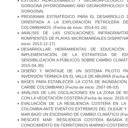
ESTUDIO HIDRODINÁMICO Y GEOMORFOLÓGICO D
GORGONA (HYDRODINAMIC AND GEOMORPHOLOGY ST
GORGONA)
PROGRAMA ESTRATÉGICO PARA EL DESARROLLO 
ORIENTADA A LA EXPLORACIÓN PETROLERA D
COLOMBIANOS.
(Fecha de inicio: 2014-01-16)
ANÁLISIS DE LAS OSCILACIONES INFRAGRAVIT
ROMPIENTES DE PLAYAS MICROMAREALES DISIPATIV
inicio: 2013-12-17)
DESARROLLAR HERRAMIENTAS DE EDUCACIÓN
IMPLEMENTACIÓN DE LA ESTRATEGIA DE ED
SENSIBILIZACIÓN A PÚBLICOS SOBRE CAMBIO CLIMÁT
2015-04-30)
DISEÑO Y MONTAJE DE UN SISTEMA PILOTO PA
INVERSIÓN TÉRMICA EN EL VALLE DE ABURRÁ
(Fecha de
BASES PARA ESTABLECER LA COTA DE INUNDACIÓN
CARIBE COLOMBIANO
(Fecha de inicio: 2007-08-03)
ANÁLISIS DE LAS OSCILACIONES EN LA ZONA DE 
CON LA VEGETACIÓN COSTERA
(Fecha de inicio: 2015-0
EVALUACIÓN DE LA RESILIENCIA COSTERA EN LA
COLOMBIA ANTE EVENTOS EXTREMOS DEL OLEAJE Y 
MAR BAJO UN ESCENARIO DE CAMBIO CLIMÁTICO
(Fec
RESCATE MAR: RESILIENCIA COSTERA BASADA 
CONOCIMIENTO EN TERRITORIOS MARINO-COSTERO