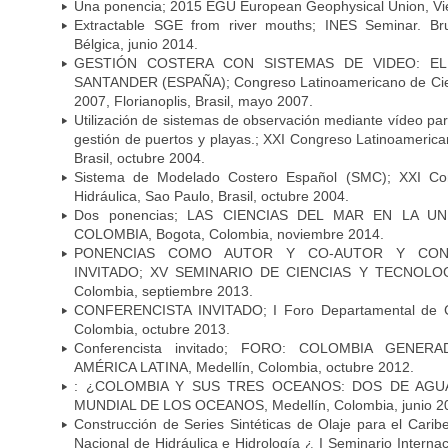
Una ponencia; 2015 EGU European Geophysical Union, Vie
Extractable SGE from river mouths; INES Seminar. Brus
Bélgica, junio 2014.
GESTIÓN COSTERA CON SISTEMAS DE VIDEO: EL
SANTANDER (ESPAÑA); Congreso Latinoamericano de Ci
2007, Florianoplis, Brasil, mayo 2007.
Utilización de sistemas de observación mediante vídeo par
gestión de puertos y playas.; XXI Congreso Latinoamerica
Brasil, octubre 2004.
Sistema de Modelado Costero Español (SMC); XXI Co
Hidráulica, Sao Paulo, Brasil, octubre 2004.
Dos ponencias; LAS CIENCIAS DEL MAR EN LA U
COLOMBIA, Bogota, Colombia, noviembre 2014.
PONENCIAS COMO AUTOR Y CO-AUTOR Y CONF
INVITADO; XV SEMINARIO DE CIENCIAS Y TECNOLOG
Colombia, septiembre 2013.
CONFERENCISTA INVITADO; I Foro Departamental de Ca
Colombia, octubre 2013.
Conferencista invitado; FORO: COLOMBIA GENE
AMÉRICA LATINA, Medellín, Colombia, octubre 2012.
: ¿COLOMBIA Y SUS TRES OCEANOS: DOS DE AGUA
MUNDIAL DE LOS OCEANOS, Medellín, Colombia, junio 2
Construcción de Series Sintéticas de Olaje para el Cari
Nacional de Hidráulica e Hidrología ¿ I Seminario Interna