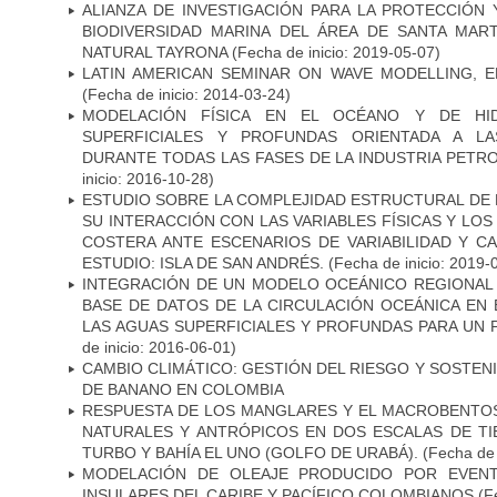
ALIANZA DE INVESTIGACIÓN PARA LA PROTECCIÓN
BIODIVERSIDAD MARINA DEL ÁREA DE SANTA MAR
NATURAL TAYRONA
(Fecha de inicio: 2019-05-07)
LATIN AMERICAN SEMINAR ON WAVE MODELLING, E
(Fecha de inicio: 2014-03-24)
MODELACIÓN FÍSICA EN EL OCÉANO Y DE HI
SUPERFICIALES Y PROFUNDAS ORIENTADA A LA
DURANTE TODAS LAS FASES DE LA INDUSTRIA PETR
inicio: 2016-10-28)
ESTUDIO SOBRE LA COMPLEJIDAD ESTRUCTURAL DE 
SU INTERACCIÓN CON LAS VARIABLES FÍSICAS Y LO
COSTERA ANTE ESCENARIOS DE VARIABILIDAD Y C
ESTUDIO: ISLA DE SAN ANDRÉS.
(Fecha de inicio: 2019-
INTEGRACIÓN DE UN MODELO OCEÁNICO REGIONAL 
BASE DE DATOS DE LA CIRCULACIÓN OCEÁNICA EN
LAS AGUAS SUPERFICIALES Y PROFUNDAS PARA UN 
de inicio: 2016-06-01)
CAMBIO CLIMÁTICO: GESTIÓN DEL RIESGO Y SOSTEN
DE BANANO EN COLOMBIA
RESPUESTA DE LOS MANGLARES Y EL MACROBENTOS
NATURALES Y ANTRÓPICOS EN DOS ESCALAS DE TI
TURBO Y BAHÍA EL UNO (GOLFO DE URABÁ).
(Fecha de 
MODELACIÓN DE OLEAJE PRODUCIDO POR EVEN
INSULARES DEL CARIBE Y PACÍFICO COLOMBIANOS
(F