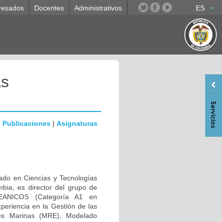
resados
Docentes
Administrativos
ES
as
|
Publicaciones
|
Asignaturas
rado en Ciencias y Tecnologías
mbia, es director del grupo de
OCEANICOS (Categoría A1 en
periencia en la Gestión de las
es Marinas (MRE), Modelado