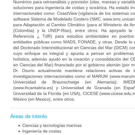
Numérico para retroanálisis y previsión (olas, mareas y variab
soluciones para ingeniería de costas y oceánica. Ha estado in
internacionales como: CoastView (vigilancia de los sistemas c
software Sistema de Modelado Costero (SMC, www.smc.unican.e
para Adaptación al Cambio Climático (para el Ministerio de Am
(Colombia) y la UNEP-Riso), entre otros. Ha apoyado la 
Referencia ¿ TdR) para estudios ambientales en puertos 
entidades públicas como MADS, FONADE, y otras. Desde lo a
del Doctorado Interinstitucional en Ciencias del Mar (DICM) c
cuyo enfoque es integral y apunta a pensar en problemas
holística, además ayudó en la creación y consolidación del 
en Ciencias del Mar) financiado por el gobierno alemán (por m
Dr. Osorio actualmente mantiene relaciones activas de i
investigaciones internacionales como el MARUM (www.marum.
Universidad de Braunschwige (en Alemania); IMEDEA
(www.ihcantabria.es) y Universidad de Granada (en Españ
Universidad de la Florida (en USA), CICESE (www.cicese.edu.
México (en Mexico), entre otros.
Áreas de interés
Ciencias y tecnologías marinas
Ingeniería de costas