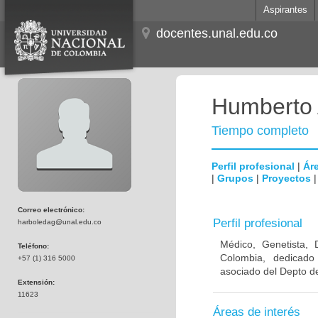
Aspirantes
docentes.unal.edu.co
Humberto 
Tiempo completo
Perfil profesional
|
Áre
|
Grupos
|
Proyectos
Correo electrónico:
Perfil profesional
harboledag@unal.edu.co
Médico, Genetista, 
Teléfono:
Colombia, dedicado
+57 (1) 316 5000
asociado del Depto de
Extensión:
11623
Áreas de interés