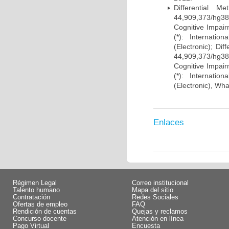
Differential 
44,909,373/hg38)
Cognitive Impairm
(*): Internati
(Electronic); Di
44,909,373/hg38)
Cognitive Impairm
(*): Internati
(Electronic), Wh
Enlaces
Régimen Legal
Correo institucional
Talento humano
Mapa del sitio
Contratación
Redes Sociales
Ofertas de empleo
FAQ
Rendición de cuentas
Quejas y reclamos
Concurso docente
Atención en línea
Pago Virtual
Encuesta