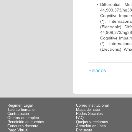
Differential 
44,909,373/hg38)
Cognitive Impairm
(*): Internati
(Electronic); Di
44,909,373/hg38)
Cognitive Impairm
(*): Internati
(Electronic), Wh
Enlaces
Régimen Legal
Correo institucional
Talento humano
Mapa del sitio
Contratación
Redes Sociales
Ofertas de empleo
FAQ
Rendición de cuentas
Quejas y reclamos
Concurso docente
Atención en línea
Pago Virtual
Encuesta