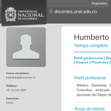
Aspirantes
docentes.unal.edu.co
Humberto 
Tiempo completo
Perfil profesional
|
Áre
|
Grupos
|
Proyectos
Correo electrónico:
Perfil profesional
harboledag@unal.edu.co
Médico, Genetista, 
Teléfono:
Colombia, dedicado
+57 (1) 316 5000
asociado del Depto de
Extensión:
11623
Áreas de interés