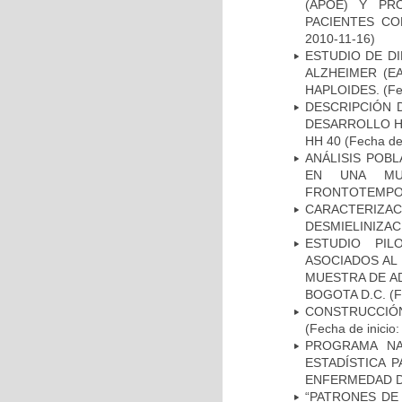
(APOE) Y PR
PACIENTES C
2010-11-16)
ESTUDIO DE D
ALZHEIMER (E
HAPLOIDES.
(Fe
DESCRIPCIÓN 
DESARROLLO HI
HH 40
(Fecha de 
ANÁLISIS POB
EN UNA MUE
FRONTOTEMPO
CARACTERIZAC
DESMIELINIZA
ESTUDIO PIL
ASOCIADOS AL 
MUESTRA DE A
BOGOTA D.C.
(F
CONSTRUCCIÓN
(Fecha de inicio
PROGRAMA NA
ESTADÍSTICA 
ENFERMEDAD D
“PATRONES DE