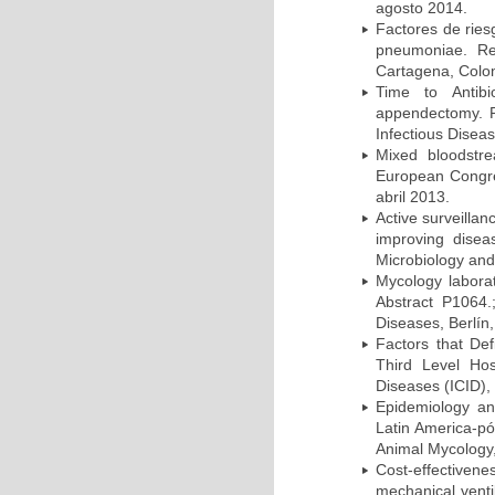
agosto 2014.
Factores de ries
pneumoniae. Re
Cartagena, Colo
Time to Antibio
appendectomy. P
Infectious Disea
Mixed bloodstr
European Congres
abril 2013.
Active surveillan
improving dise
Microbiology and 
Mycology laborat
Abstract P1064.
Diseases, Berlín,
Factors that Def
Third Level Hos
Diseases (ICID), 
Epidemiology and
Latin America-pó
Animal Mycology,
Cost-effectivene
mechanical vent