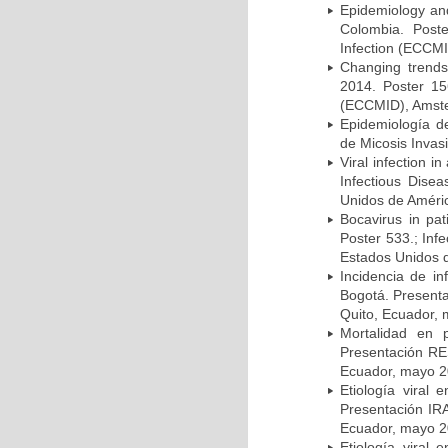
Epidemiology and 
Colombia. Post
Infection (ECCMI
Changing trends
2014. Poster 15
(ECCMID), Amster
Epidemiología d
de Micosis Invas
Viral infection i
Infectious Dise
Unidos de Améric
Bocavirus in pat
Poster 533.; Inf
Estados Unidos d
Incidencia de i
Bogotá. Presenta
Quito, Ecuador,
Mortalidad en 
Presentación RE
Ecuador, mayo 2
Etiología viral
Presentación IRA
Ecuador, mayo 2
Etiología viral