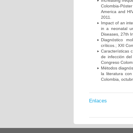
Increasing frequ
Colombia-Póster
America and HIV
2011.
Impact of an int
in a neonatal u
Diseases, 27th I
Diagnóstico mo
críticos.; XXI C
Características 
de infección del
Congreso Colombi
Métodos diagnóst
la literatura co
Colombia, octub
Enlaces