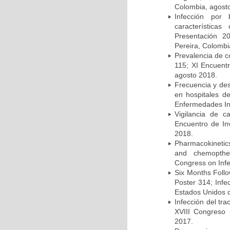
Colombia, agost
Infección por 
característica
Presentación 2
Pereira, Colombi
Prevalencia de c
115; XI Encuent
agosto 2018.
Frecuencia y des
en hospitales d
Enfermedades Inf
Vigilancia de 
Encuentro de In
2018.
Pharmacokinetics
and chemopther
Congress on Infe
Six Months Follow
Poster 314; Infe
Estados Unidos d
Infección del tra
XVIII Congreso
2017.