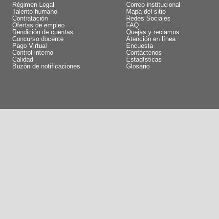
Régimen Legal
Correo institucional
Talento humano
Mapa del sitio
Contratación
Redes Sociales
Ofertas de empleo
FAQ
Rendición de cuentas
Quejas y reclamos
Concurso docente
Atención en línea
Pago Virtual
Encuesta
Control interno
Contáctenos
Calidad
Estadísticas
Buzón de notificaciones
Glosario