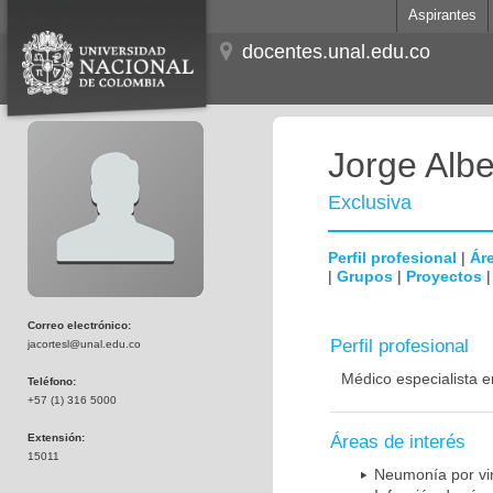
Aspirantes
docentes.unal.edu.co
Jorge Albe
Exclusiva
Perfil profesional
|
Áre
|
Grupos
|
Proyectos
Correo electrónico:
Perfil profesional
jacortesl@unal.edu.co
Médico especialista e
Teléfono:
+57 (1) 316 5000
Extensión:
Áreas de interés
15011
Neumonía por vi