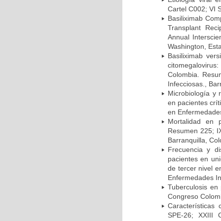
Cartel C002; VI 
Basiliximab Comp
Transplant Reci
Annual Intersci
Washington, Est
Basiliximab vers
citomegalovirus:
Colombia. Resum
Infecciosas., Ba
Microbiología y 
en pacientes crí
en Enfermedades 
Mortalidad en 
Resumen 225; IX
Barranquilla, Co
Frecuencia y d
pacientes en uni
de tercer nivel 
Enfermedades Inf
Tuberculosis en
Congreso Colomb
Características
SPE-26; XXIII 