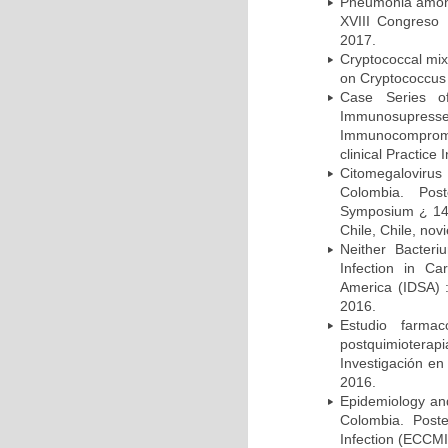
Pneumonia among 
XVIII Congreso
2017.
Cryptococcal mix
on Cryptococcus 
Case Series o
Immunosupress
Immunocompromi
clinical Practice
Citomegalovirus
Colombia. Pos
Symposium ¿ 14th
Chile, Chile, no
Neither Bacteri
Infection in Ca
America (IDSA) 
2016.
Estudio farmac
postquimiotera
Investigación en
2016.
Epidemiology and 
Colombia. Post
Infection (ECCMI