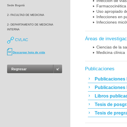
Infección de vías
Sede Bogotá
Farmacocinética 
Uso apropiado d
2- FACULTAD DE MEDICINA
Infecciones en p
Infecciones micó
2- DEPARTAMENTO DE MEDICINA
INTERNA
Áreas de investigac
CVLAC
Ciencias de la sa
Medicina clínica
Descargar hoja de vida
Publicaciones
Regresar
Publicaciones 
Publicaciones
Libros publica
Tesis de posg
Tesis de pregr