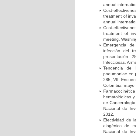
annual internati
Cost-effectivene
treatment of inv
annual internati
Cost-effectiven
treatment of in
meeting, Washing
Emergencia de 
infección del t
presentación 2
Infecciosas, Arm
Tendencia de l
pneumoniae en p
285; VIII Encuen
Colombia, mayo 
Farmacocinétic
hematológicas y n
de Cancerología,
Nacional de Inv
2012.
Efectividad de l
alogénico de me
Nacional de Inv