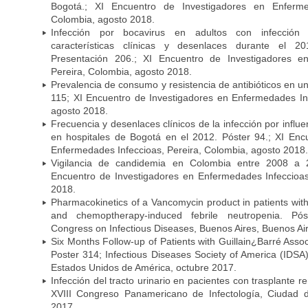
Bogotá.; XI Encuentro de Investigadores en Enfermed
Colombia, agosto 2018.
Infección por bocavirus en adultos con infección 
características clínicas y desenlaces durante el 
Presentación 206.; XI Encuentro de Investigadores e
Pereira, Colombia, agosto 2018.
Prevalencia de consumo y resistencia de antibióticos en u
115; XI Encuentro de Investigadores en Enfermedades Inf
agosto 2018.
Frecuencia y desenlaces clínicos de la infección por infl
en hospitales de Bogotá en el 2012. Póster 94.; XI Enc
Enfermedades Infeccioas, Pereira, Colombia, agosto 2018.
Vigilancia de candidemia en Colombia entre 2008 a 2
Encuentro de Investigadores en Enfermedades Infeccioas
2018.
Pharmacokinetics of a Vancomycin product in patients wit
and chemoptherapy-induced febrile neutropenia. Pós
Congress on Infectious Diseases, Buenos Aires, Buenos Aire
Six Months Follow-up of Patients with Guillain¿Barré Associ
Poster 314; Infectious Diseases Society of America (IDS
Estados Unidos de América, octubre 2017.
Infección del tracto urinario en pacientes con trasplante r
XVIII Congreso Panamericano de Infectología, Ciuda
2017.