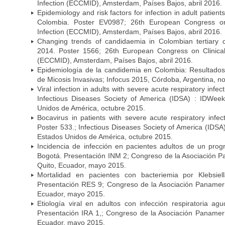
Infection (ECCMID), Amsterdam, Países Bajos, abril 2016.
Epidemiology and risk factors for infection in adult patients
Colombia. Poster EV0987; 26th European Congress on 
Infection (ECCMID), Amsterdam, Países Bajos, abril 2016.
Changing trends of candidaemia in Colombian tertiary 
2014. Poster 1566; 26th European Congress on Clinical
(ECCMID), Amsterdam, Países Bajos, abril 2016.
Epidemiología de la candidemia en Colombia: Resultado
de Micosis Invasivas; Infocus 2015, Córdoba, Argentina, 
Viral infection in adults with severe acute respiratory infe
Infectious Diseases Society of America (IDSA) : IDWee
Unidos de América, octubre 2015.
Bocavirus in patients with severe acute respiratory infec
Poster 533.; Infectious Diseases Society of America (IDS
Estados Unidos de América, octubre 2015.
Incidencia de infección en pacientes adultos de un prog
Bogotá. Presentación INM 2; Congreso de la Asociación P
Quito, Ecuador, mayo 2015.
Mortalidad en pacientes con bacteriemia por Klebsie
Presentación RES 9; Congreso de la Asociación Panameric
Ecuador, mayo 2015.
Etiología viral en adultos con infección respiratoria a
Presentación IRA 1,; Congreso de la Asociación Panameri
Ecuador, mayo 2015.