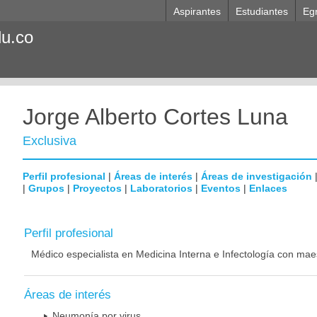
Aspirantes
Estudiantes
Eg
du.co
Jorge Alberto Cortes Luna
Exclusiva
Perfil profesional
|
Áreas de interés
|
Áreas de investigación
|
Grupos
|
Proyectos
|
Laboratorios
|
Eventos
|
Enlaces
Perfil profesional
Médico especialista en Medicina Interna e Infectología con mae
Áreas de interés
Neumonía por virus