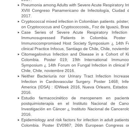
Pneumonia among Adults with Severe Acute Respiratory Infe
XVIII Congreso Panamericano de Infectología, Ciuda
2017.
Cryptococcal mixed infection in Colombian patients. póster
on Cryptococcus and Cryptococcosis,, Foz de Iguazú, Bras
Case Series of Severe Acute Respiratory Infecti
Immunosupressed Patients in Colombia. Poster 
Immunocompromised Host Society Symposium ¿ 14th For
clinical Practice Infocus, Santiago de Chile, Chile, noviemb
Citomegalovirus Infection and Disease in a Cohort of Ki
Colombia. Poster 019; 19th International Immuno
Symposium ¿ 14th Forum on Fungal Infection in clinical P
Chile, Chile, noviembre 2016.
Neither Bacteriuria nor Urinary Tract Infection Increas
Infection in Cardiovascular Surgery. Poster 1468; Inf
America (IDSA) : IDWeek 2016, Nueva Orleans, Estados 
2016.
Estudio farmacocinético de meropenem en paciente
postquimioterapia en el Instituto Nacional de Can
Investigación en Cáncer ¿ Instituto Nacional de Cancerolo
2016.
Epidemiology and risk factors for infection in adult patients
Colombia. Poster EV0987; 26th European Congress on 