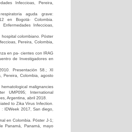
ades Infeccioas, Pereira,
respiratoria aguda grave:
2012 en Bogotá- Colombia.
n Enfermedades Infeccioas,
n hospital colombiano. Póster
eccioas, Pereira, Colombia,
uenza en pa- cientes con IRAG
uentro de Investigadores en
010. Presentación 58.; XI
, Pereira, Colombia, agosto
h hematological malignancies
ter UMP095; International
s, Argentina, abril 2018.
ated to Zika Virus Infection.
A) : IDWeek 2017, San diego,
enal en Colombia. Póster J-1;
d de Panamá, Panamá, mayo