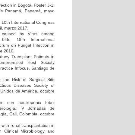
ction in Bogotá. Póster J-1;
d de Panamá, Panamá, mayo
; 10th International Congress
il, marzo 2017.
on caused by Virus among
045; 19th International
um on Fungal Infection in
re 2016.
dney Transplant Patients in
compromised Host Society
ractice Infocus, Santiago de
e the Risk of Surgical Site
ectious Diseases Society of
Unidos de América, octubre
s con neutropenia febril
cerología.; V Jornadas de
gía, Cali, Colombia, octubre
 with renal transplantation in
Clinical Microbiology and