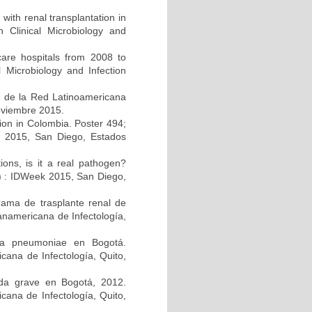
 with renal transplantation in
Clinical Microbiology and
care hospitals from 2008 to
 Microbiology and Infection
s de la Red Latinoamericana
noviembre 2015.
ction in Colombia. Poster 494;
k 2015, San Diego, Estados
tions, is it a real pathogen?
A) : IDWeek 2015, San Diego,
rama de trasplante renal de
anamericana de Infectología,
lla pneumoniae en Bogotá.
ana de Infectología, Quito,
guda grave en Bogotá, 2012.
cana de Infectología, Quito,