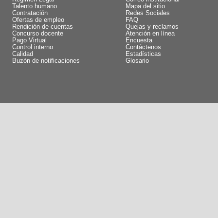
Talento humano
Mapa del sitio
Contratación
Redes Sociales
Ofertas de empleo
FAQ
Rendición de cuentas
Quejas y reclamos
Concurso docente
Atención en línea
Pago Virtual
Encuesta
Control interno
Contáctenos
Calidad
Estadísticas
Buzón de notificaciones
Glosario