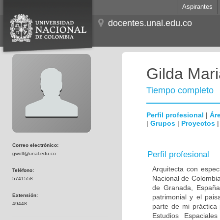
Aspirantes
docentes.unal.edu.co
Gilda Mar
Tiempo completo
Perfil profesional
|
Áre
|
Grupos
|
Proyectos
Correo electrónico:
Perfil profesional
gwolf@unal.edu.co
Arquitecta con especi
Teléfono:
Nacional de Colombia 
5741558
de Granada, España.
Extensión:
patrimonial y el pai
49448
parte de mi práctica
Estudios Espaciale