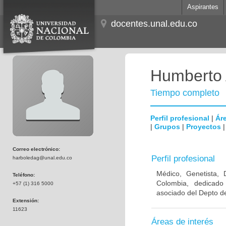
Aspirantes
docentes.unal.edu.co
Humberto 
Tiempo completo
Perfil profesional
|
Áre
|
Grupos
|
Proyectos
Correo electrónico:
Perfil profesional
harboledag@unal.edu.co
Médico, Genetista, 
Teléfono:
Colombia, dedicado
+57 (1) 316 5000
asociado del Depto de
Extensión:
11623
Áreas de interés