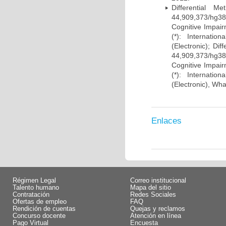
Differential 
44,909,373/hg38)
Cognitive Impairm
(*): Internati
(Electronic); Di
44,909,373/hg38)
Cognitive Impairm
(*): Internati
(Electronic), Wh
Enlaces
Régimen Legal
Correo institucional
Talento humano
Mapa del sitio
Contratación
Redes Sociales
Ofertas de empleo
FAQ
Rendición de cuentas
Quejas y reclamos
Concurso docente
Atención en línea
Pago Virtual
Encuesta