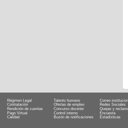
Régimen Legal
Talento humano
Correo institucio
Contratación
Ofertas de empleo
Redes Sociales
Rendición de cuentas
Concurso docente
Quejas y reclam
Pago Virtual
Control interno
Encuesta
Calidad
Buzón de notificaciones
Estadísticas