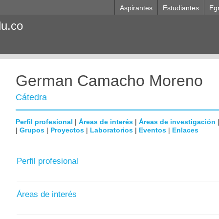
Aspirantes
Estudiantes
Eg
du.co
German Camacho Moreno
Cátedra
Perfil profesional
|
Áreas de interés
|
Áreas de investigación
|
Grupos
|
Proyectos
|
Laboratorios
|
Eventos
|
Enlaces
Perfil profesional
Áreas de interés