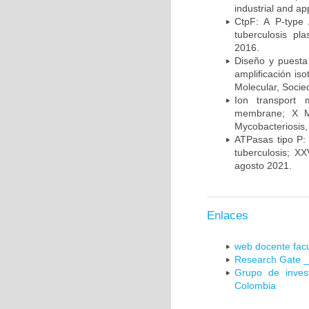
industrial and a
CtpF: A P-type
tuberculosis p
2016.
Diseño y puesta
amplificación is
Molecular, Socie
Ion transport 
membrane; X Me
Mycobacteriosis,
ATPasas tipo P: 
tuberculosis; X
agosto 2021.
Enlaces
web docente facu
Research Gate _
Grupo de inves
Colombia