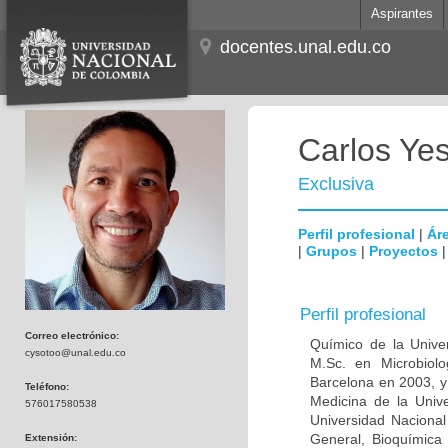
Aspirantes
docentes.unal.edu.co
Carlos Ye
Exclusiva
Perfil profesional
|
Áre
|
Grupos
|
Proyectos
Perfil profesional
Correo electrónico:
Químico de la Unive
cysotoo@unal.edu.co
M.Sc. en Microbiolo
Barcelona en 2003, y
Teléfono:
Medicina de la Univ
576017580538
Universidad Naciona
General, Bioquímica 
Extensión: