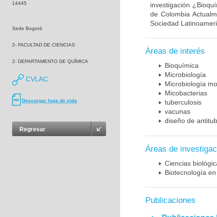
14445
investigación ¿Bioqu
de Colombia Actualme
Sociedad Latinoameric
Sede Bogotá
2- FACULTAD DE CIENCIAS
Áreas de interés
2- DEPARTAMENTO DE QUÍMICA
Bioquímica
Microbiología
CVLAC
Microbiología mo
Micobacterias
Descargar hoja de vida
tuberculosis
vacunas
diseño de antitu
Regresar
Áreas de investigac
Ciencias biológi
Biotecnología en
Publicaciones