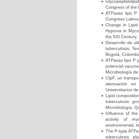
Glycopeptidolipi
Congress of the 
ATPasas tipo P 
Congreso Latinoa
Change in Lipid
Hypoxia in Mycob
the XXI Century,
Desarrollo de út
tuberculosis; Te
Bogotá, Colombi
ATPasas tipo P 
potencial vacuna
Microbiología de
CtpF, un transp
atenuación en 
Universitarios d
Lipid compositio
tuberculosis g
Microbiología, Q
Influence of th
activity of my
environmental, i
The P-type ATPas
tuberculosis p