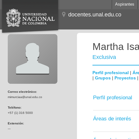
Aspirantes
docentes.unal.edu.co
Martha Is
Exclusiva
Perfil profesional
|
Áre
|
Grupos
|
Proyectos
Correo electrónico:
Perfil profesional
mimurciaa@unal.edu.co
Teléfono:
+57 (1) 316 5000
Áreas de interés
Extensión:
---