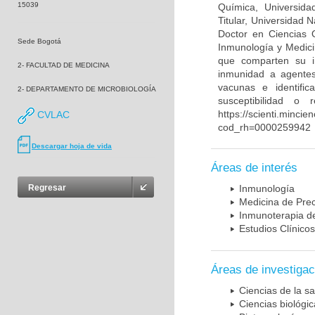
15039
Química, Universida
Titular, Universidad
Doctor en Ciencias 
Sede Bogotá
Inmunología y Medici
que comparten su in
2- FACULTAD DE MEDICINA
inmunidad a agentes 
vacunas e identifi
2- DEPARTAMENTO DE MICROBIOLOGÍA
susceptibilidad o
https://scienti.mincie
CVLAC
cod_rh=0000259942
Descargar hoja de vida
Áreas de interés
Regresar
Inmunología
Medicina de Prec
Inmunoterapia d
Estudios Clínicos
Áreas de investigac
Ciencias de la sa
Ciencias biológi