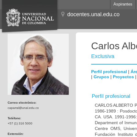
Aspirantes
docentes.unal.edu.co
Carlos Alb
Exclusiva
Perfil profesional
|
Áre
|
Grupos
|
Proyectos
Perfil profesional
Correo electrónico:
CARLOS ALBERTO PAR
caparral@unal.edu.co
1986-1989 : Posdocto
CA. USA. 1991-1996: 
Teléfono:
Department of Inmuno
+57 (1) 316 5000
Centre OMS, Univers
Fundación Instituto
Extensión: