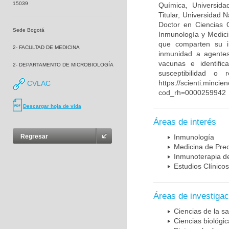
15039
Química, Universida
Titular, Universidad
Doctor en Ciencias 
Sede Bogotá
Inmunología y Medici
que comparten su in
2- FACULTAD DE MEDICINA
inmunidad a agentes 
vacunas e identifi
2- DEPARTAMENTO DE MICROBIOLOGÍA
susceptibilidad o
https://scienti.mincie
CVLAC
cod_rh=0000259942
Descargar hoja de vida
Áreas de interés
Regresar
Inmunología
Medicina de Prec
Inmunoterapia d
Estudios Clínicos
Áreas de investigac
Ciencias de la sa
Ciencias biológi