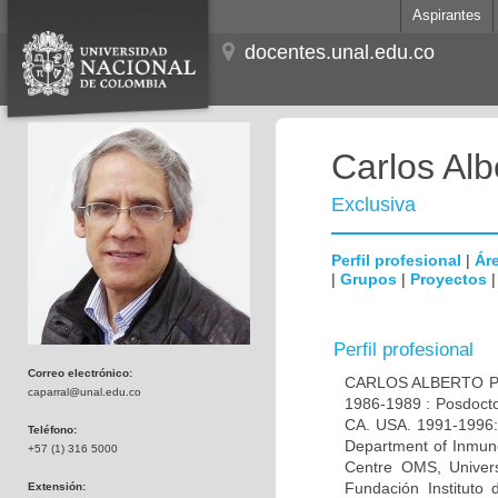
Aspirantes
docentes.unal.edu.co
Carlos Alb
Exclusiva
Perfil profesional
|
Áre
|
Grupos
|
Proyectos
Perfil profesional
Correo electrónico:
CARLOS ALBERTO PAR
caparral@unal.edu.co
1986-1989 : Posdocto
CA. USA. 1991-1996: 
Teléfono:
Department of Inmuno
+57 (1) 316 5000
Centre OMS, Univers
Fundación Instituto
Extensión: