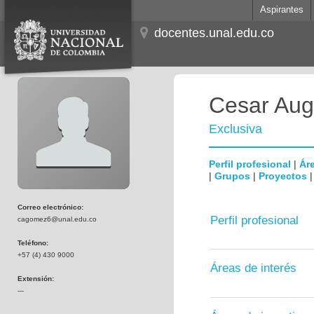
Aspirantes
docentes.unal.edu.co
Cesar Aug
Exclusiva
Perfil profesional
|
Áre
|
Grupos
|
Proyectos
Correo electrónico:
Perfil profesional
cagomez6@unal.edu.co
Teléfono:
+57 (4) 430 9000
Áreas de interés
Extensión:
---