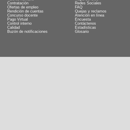
Contratación
Redes Sociales
Ofertas de empleo
FAQ
Rendición de cuentas
Quejas y reclamos
Concurso docente
Atención en línea
Pago Virtual
Encuesta
Control interno
Contáctenos
Calidad
Estadísticas
Buzón de notificaciones
Glosario