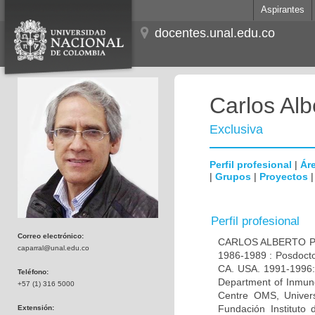
Aspirantes
docentes.unal.edu.co
Carlos Alb
Exclusiva
Perfil profesional
|
Áre
|
Grupos
|
Proyectos
Perfil profesional
Correo electrónico:
CARLOS ALBERTO PAR
caparral@unal.edu.co
1986-1989 : Posdocto
CA. USA. 1991-1996: 
Teléfono:
Department of Inmuno
+57 (1) 316 5000
Centre OMS, Univers
Fundación Instituto
Extensión: