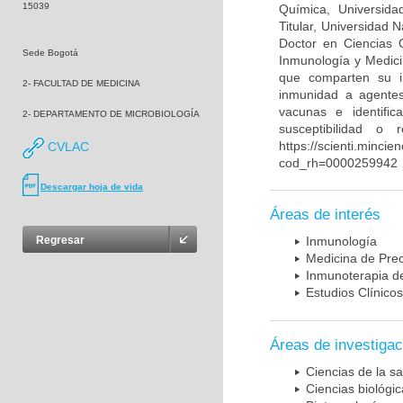
15039
Química, Universida
Titular, Universidad
Doctor en Ciencias 
Sede Bogotá
Inmunología y Medici
que comparten su in
2- FACULTAD DE MEDICINA
inmunidad a agentes 
vacunas e identifi
2- DEPARTAMENTO DE MICROBIOLOGÍA
susceptibilidad o
https://scienti.mincie
CVLAC
cod_rh=0000259942
Descargar hoja de vida
Áreas de interés
Regresar
Inmunología
Medicina de Prec
Inmunoterapia d
Estudios Clínicos
Áreas de investigac
Ciencias de la sa
Ciencias biológi