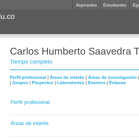
Aspirantes
Estudiantes
Eg
du.co
Carlos Humberto Saavedra Tr
Tiempo completo
Perfil profesional
|
Áreas de interés
|
Áreas de investigación
|
Grupos
|
Proyectos
|
Laboratorios
|
Eventos
|
Enlaces
Perfil profesional
Áreas de interés