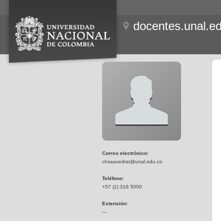
docentes.unal.e
Correo electrónico:
chsaavedrat@unal.edu.co
Teléfono:
+57 (1) 316 5000
Extensión:
---