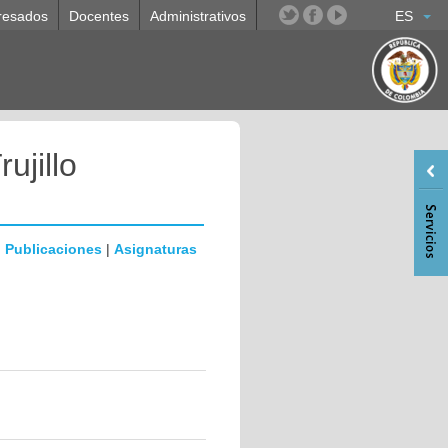
resados
Docentes
Administrativos
ES
ujillo
|
Publicaciones
|
Asignaturas