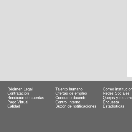
Régimen Legal
Talento humano
Correo institucio
Contratación
Ofertas de empleo
Redes Sociales
Rendición de cuentas
Concurso docente
Quejas y reclam
Pago Virtual
Control interno
Encuesta
Calidad
Buzón de notificaciones
Estadísticas