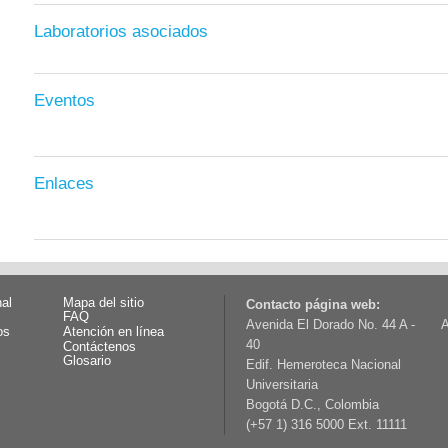
Laboratorios asociados
Eventos
Enlaces
nal
Mapa del sitio
Contacto página web:
FAQ
Avenida El Dorado No. 44 A -
A
os
Atención en línea
40
Contáctenos
Glosario
Edif. Hemeroteca Nacional
Universitaria
Bogotá D.C., Colombia
(+57 1) 316 5000 Ext. 11111