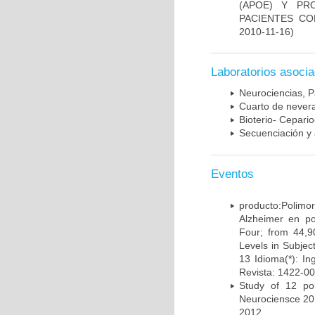
(APOE) Y PR
PACIENTES C
2010-11-16)
Laboratorios asoci
Neurociencias, P
Cuarto de nevera
Bioterio- Cepario
Secuenciación y 
Eventos
producto:Poli
Alzheimer en po
Four; from 44,9
Levels in Subject
13 Idioma(*): In
Revista: 1422-00
Study of 12 pol
Neurociensce 20
2012.