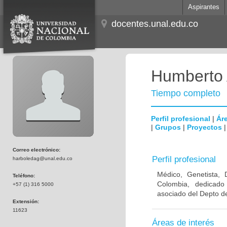
Aspirantes
docentes.unal.edu.co
Humberto 
Tiempo completo
Perfil profesional
|
Áre
|
Grupos
|
Proyectos
Correo electrónico:
Perfil profesional
harboledag@unal.edu.co
Médico, Genetista, 
Teléfono:
Colombia, dedicado
+57 (1) 316 5000
asociado del Depto de
Extensión:
11623
Áreas de interés