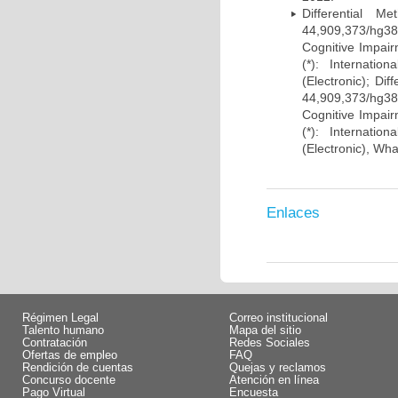
Differential 
44,909,373/hg38)
Cognitive Impairm
(*): Internati
(Electronic); Di
44,909,373/hg38)
Cognitive Impairm
(*): Internati
(Electronic), Wh
Enlaces
Régimen Legal
Correo institucional
Talento humano
Mapa del sitio
Contratación
Redes Sociales
Ofertas de empleo
FAQ
Rendición de cuentas
Quejas y reclamos
Concurso docente
Atención en línea
Pago Virtual
Encuesta