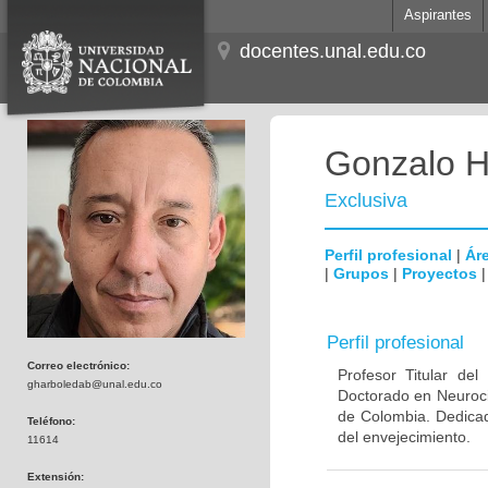
Aspirantes
docentes.unal.edu.co
Gonzalo H
Exclusiva
Perfil profesional
|
Áre
|
Grupos
|
Proyectos
Perfil profesional
Correo electrónico:
Profesor Titular de
gharboledab@unal.edu.co
Doctorado en Neuroci
de Colombia. Dedicad
Teléfono:
del envejecimiento.
11614
Extensión: