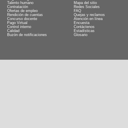
Talento humano
Mapa del sitio
Contratación
Redes Sociales
Ofertas de empleo
FAQ
Rendición de cuentas
Quejas y reclamos
Concurso docente
Atención en línea
Pago Virtual
Encuesta
Control interno
Contáctenos
Calidad
Estadísticas
Buzón de notificaciones
Glosario