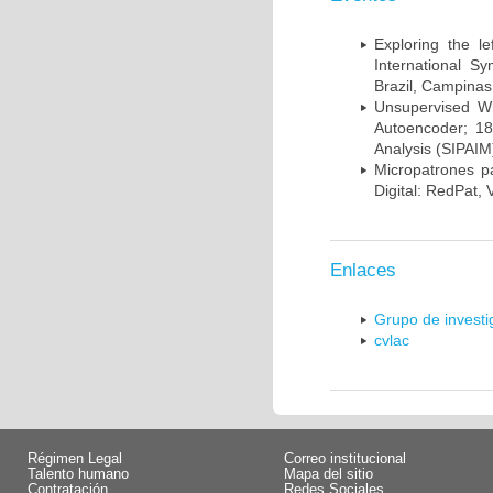
Exploring the l
International S
Brazil, Campinas
Unsupervised Whi
Autoencoder; 18
Analysis (SIPAIM
Micropatrones p
Digital: RedPat, 
Enlaces
Grupo de invest
cvlac
Régimen Legal
Correo institucional
Talento humano
Mapa del sitio
Contratación
Redes Sociales