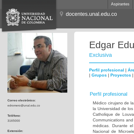
Aspirantes
docentes.unal.edu.co
Edgar Edu
Exclusiva
Perfil profesional
|
Áre
|
Grupos
|
Proyectos
Perfil profesional
Correo electrónico:
Médico cirujano de la
edromero@unal.edu.co
la Universidad de los
Catholique de Louva
Teléfono:
Communications and 
3165000
médicas. Durante e
Nacional de Microel
Extensión: