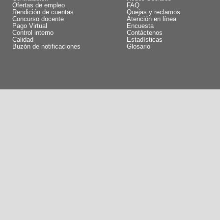
Ofertas de empleo
FAQ
Rendición de cuentas
Quejas y reclamos
Concurso docente
Atención en línea
Pago Virtual
Encuesta
Control interno
Contáctenos
Calidad
Estadísticas
Buzón de notificaciones
Glosario