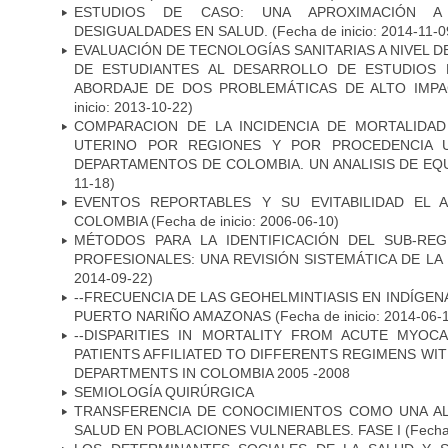
ESTUDIOS DE CASO: UNA APROXIMACIÓN A 
DESIGUALDADES EN SALUD.
(Fecha de inicio: 2014-11-0
EVALUACIÓN DE TECNOLOGÍAS SANITARIAS A NIVEL 
DE ESTUDIANTES AL DESARROLLO DE ESTUDIOS 
ABORDAJE DE DOS PROBLEMÁTICAS DE ALTO IMPAC
inicio: 2013-10-22)
COMPARACION DE LA INCIDENCIA DE MORTALIDA
UTERINO POR REGIONES Y POR PROCEDENCIA 
DEPARTAMENTOS DE COLOMBIA. UN ANALISIS DE EQ
11-18)
EVENTOS REPORTABLES Y SU EVITABILIDAD EL 
COLOMBIA
(Fecha de inicio: 2006-06-10)
MÉTODOS PARA LA IDENTIFICACIÓN DEL SUB-RE
PROFESIONALES: UNA REVISIÓN SISTEMÁTICA DE LA
2014-09-22)
--FRECUENCIA DE LAS GEOHELMINTIASIS EN INDÍGE
PUERTO NARIÑO AMAZONAS
(Fecha de inicio: 2014-06-
--DISPARITIES IN MORTALITY FROM ACUTE MYOC
PATIENTS AFFILIATED TO DIFFERENTS REGIMENS WI
DEPARTMENTS IN COLOMBIA 2005 -2008
SEMIOLOGÍA QUIRÚRGICA
TRANSFERENCIA DE CONOCIMIENTOS COMO UNA AL
SALUD EN POBLACIONES VULNERABLES. FASE I
(Fecha 