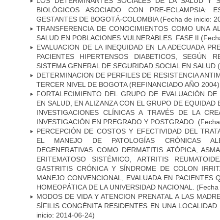
LOS DETERMINANTES SOCIALES DE LA SALUD Y 
BIOLÓGICOS ASOCIADO CON PRE-ECLAMPSIA: 
GESTANTES DE BOGOTÁ-COLOMBIA
(Fecha de inicio: 2
TRANSFERENCIA DE CONOCIMIENTOS COMO UNA AL
SALUD EN POBLACIONES VULNERABLES. FASE II
(Fecha
EVALUACION DE LA INEQUIDAD EN LA ADECUADA PRE
PACIENTES HIPERTENSOS DIABETICOS, SEGÚN R
SISTEMA GENERAL DE SEGURIDAD SOCIAL EN SALUD
(
DETERMINACION DE PERFILES DE RESISTENCIA ANTI
TERCER NIVEL DE BOGOTA (REFINANCIADO AÑO 2004)
FORTALECIMIENTO DEL GRUPO DE EVALUACIÓN DE 
EN SALUD, EN ALIZANZA CON EL GRUPO DE EQUIDAD 
INVESTIGACIONES CLÍNICAS A TRAVÉS DE LA CR
INVESTIGACIÓN EN PREGRADO Y POSTGRADO.
(Fecha 
PERCEPCIÓN DE COSTOS Y EFECTIVIDAD DEL TRA
EL MANEJO DE PATOLOGÍAS CRÓNICAS ALÉ
DEGENERATIVAS COMO DERMATITIS ATÓPICA, ASMA,
ERITEMATOSO SISTÉMICO, ARTRITIS REUMATOIDE
GASTRITIS CRÓNICA Y SÍNDROME DE COLON IRRI
MANEJO CONVENCIONAL, EVALUADA EN PACIENTES Q
HOMEOPÁTICA DE LA UNIVERSIDAD NACIONAL.
(Fecha 
MODOS DE VIDA Y ATENCION PRENATAL A LAS MADR
SÍFILIS CONGÉNITA RESIDENTES EN UNA LOCALIDAD
inicio: 2014-06-24)