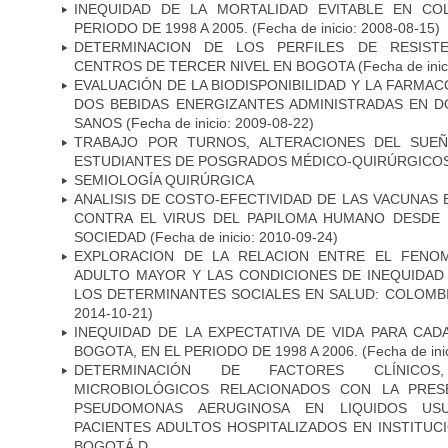
INEQUIDAD DE LA MORTALIDAD EVITABLE EN CO
PERIODO DE 1998 A 2005.
(Fecha de inicio: 2008-08-15)
DETERMINACION DE LOS PERFILES DE RESISTE
CENTROS DE TERCER NIVEL EN BOGOTA
(Fecha de inic
EVALUACIÓN DE LA BIODISPONIBILIDAD Y LA FARMAC
DOS BEBIDAS ENERGIZANTES ADMINISTRADAS EN D
SANOS
(Fecha de inicio: 2009-08-22)
TRABAJO POR TURNOS, ALTERACIONES DEL SUEÑ
ESTUDIANTES DE POSGRADOS MÉDICO-QUIRÚRGICO
SEMIOLOGÍA QUIRÚRGICA
ANALISIS DE COSTO-EFECTIVIDAD DE LAS VACUNAS 
CONTRA EL VIRUS DEL PAPILOMA HUMANO DESDE 
SOCIEDAD
(Fecha de inicio: 2010-09-24)
EXPLORACION DE LA RELACION ENTRE EL FENOM
ADULTO MAYOR Y LAS CONDICIONES DE INEQUIDAD
LOS DETERMINANTES SOCIALES EN SALUD: COLOMBI
2014-10-21)
INEQUIDAD DE LA EXPECTATIVA DE VIDA PARA CA
BOGOTA, EN EL PERIODO DE 1998 A 2006.
(Fecha de ini
DETERMINACIÓN DE FACTORES CLÍNICOS
MICROBIOLÓGICOS RELACIONADOS CON LA PRES
PSEUDOMONAS AERUGINOSA EN LIQUIDOS USU
PACIENTES ADULTOS HOSPITALIZADOS EN INSTITUC
BOGOTÁ D.