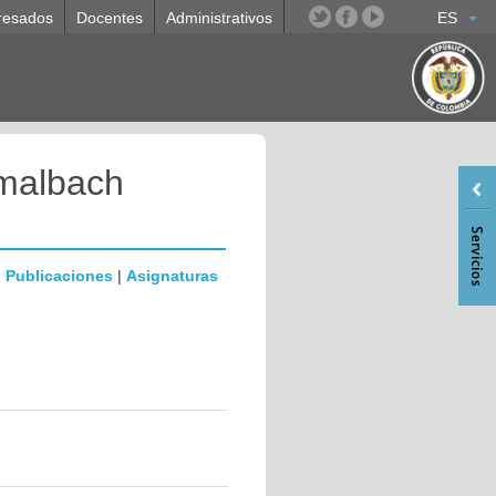
resados
Docentes
Administrativos
ES
malbach
|
Publicaciones
|
Asignaturas