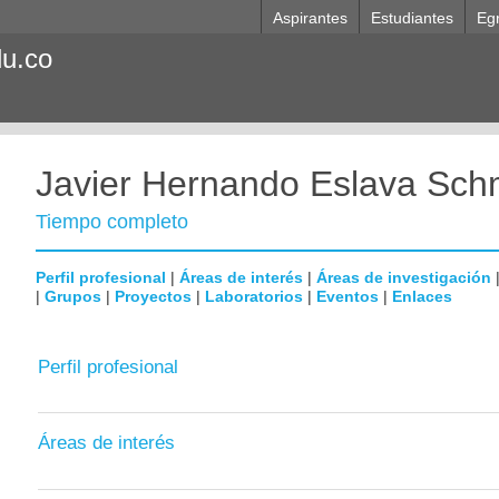
Aspirantes
Estudiantes
Eg
du.co
Javier Hernando Eslava Sch
Tiempo completo
Perfil profesional
|
Áreas de interés
|
Áreas de investigación
|
Grupos
|
Proyectos
|
Laboratorios
|
Eventos
|
Enlaces
Perfil profesional
Áreas de interés