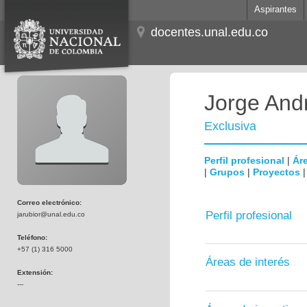
Aspirantes
docentes.unal.edu.co
Jorge And
Exclusiva
Perfil profesional
|
Áre
|
Grupos
|
Proyectos
Correo electrónico:
Perfil profesional
jarubior@unal.edu.co
Teléfono:
+57 (1) 316 5000
Áreas de interés
Extensión:
---