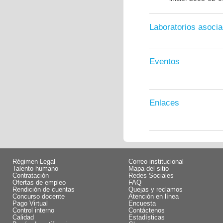
Laboratorios asoci
Eventos
Enlaces
Régimen Legal
Correo institucional
Talento humano
Mapa del sitio
Contratación
Redes Sociales
Ofertas de empleo
FAQ
Rendición de cuentas
Quejas y reclamos
Concurso docente
Atención en línea
Pago Virtual
Encuesta
Control interno
Contáctenos
Calidad
Estadísticas