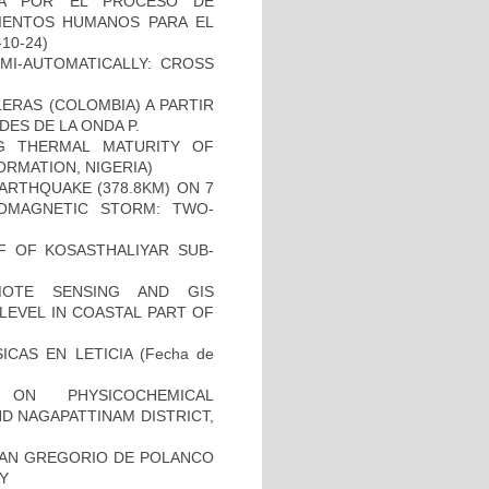
DA POR EL PROCESO DE
IENTOS HUMANOS PARA EL
-10-24)
EMI-AUTOMATICALLY: CROSS
ERAS (COLOMBIA) A PARTIR
DES DE LA ONDA P.
G THERMAL MATURITY OF
RMATION, NIGERIA)
ARTHQUAKE (378.8KM) ON 7
EOMAGNETIC STORM: TWO-
FF OF KOSASTHALIYAR SUB-
MOTE SENSING AND GIS
LEVEL IN COASTAL PART OF
ICAS EN LETICIA
(Fecha de
 ON PHYSICOCHEMICAL
D NAGAPATTINAM DISTRICT,
SAN GREGORIO DE POLANCO
Y