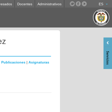
resados
Docentes
Administrativos
ES
ez
|
Publicaciones
|
Asignaturas