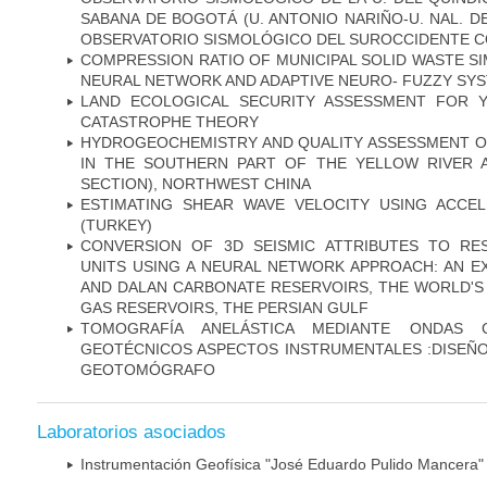
SABANA DE BOGOTÁ (U. ANTONIO NARIÑO-U. NAL. D
OBSERVATORIO SISMOLÓGICO DEL SUROCCIDENTE CO
COMPRESSION RATIO OF MUNICIPAL SOLID WASTE SI
NEURAL NETWORK AND ADAPTIVE NEURO- FUZZY SY
LAND ECOLOGICAL SECURITY ASSESSMENT FOR 
CATASTROPHE THEORY
HYDROGEOCHEMISTRY AND QUALITY ASSESSMENT 
IN THE SOUTHERN PART OF THE YELLOW RIVER A
SECTION), NORTHWEST CHINA
ESTIMATING SHEAR WAVE VELOCITY USING ACCEL
(TURKEY)
CONVERSION OF 3D SEISMIC ATTRIBUTES TO RE
UNITS USING A NEURAL NETWORK APPROACH: AN 
AND DALAN CARBONATE RESERVOIRS, THE WORLD'S
GAS RESERVOIRS, THE PERSIAN GULF
TOMOGRAFÍA ANELÁSTICA MEDIANTE ONDAS 
GEOTÉCNICOS ASPECTOS INSTRUMENTALES :DISEÑO
GEOTOMÓGRAFO
Laboratorios asociados
Instrumentación Geofísica "José Eduardo Pulido Mancera"