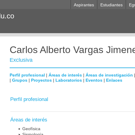
Aspirantes
Estudiantes
Eg
du.co
Carlos Alberto Vargas Jimen
Exclusiva
Perfil profesional
|
Áreas de interés
|
Áreas de investigación
|
Grupos
|
Proyectos
|
Laboratorios
|
Eventos
|
Enlaces
Perfil profesional
Áreas de interés
Geofísica
Sismología