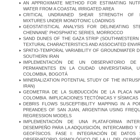
AN APPROXIMATE METHOD FOR ESTIMATING NUTR
WATER FROM A COASTAL IRRIGATED AREA
CRITICAL UNDRAINED SHEAR STRENGTH OF L
MIXTURES UNDER MONOTONIC LOADINGS
GEOSTATISTICAL ANALYSIS FOR DELINEATING STE
CHENNANE' PHOSPHATIC SERIES, MORROCCO
SAND DUNES OF THE GAZA STRIP (SOUTHWESTERN 
TEXTURAL CHARACTERISTICS AND ASSOCIATED ENVI
SPATIO-TEMPORAL VARIABILITY OF GROUNDWATER DE
SOUTHERN IRAN
IMPLEMENTACIÓN DE UN OBSERVATORIO DE M
PERMANENTES EN LA CIUDAD UNIVERSITARIA, U
COLOMBIA, BOGOTÁ
MINERALIZATION POTENTIAL STUDY OF THE INTRUSI
IRAN)
GEOMETRIA DE LA SUBDUCCIÓN DE LA PLACA N
COLOMBIA. IMPLICACIONES TECTÓNICAS Y SÍSMICAS
DEBRIS FLOWS SUSCEPTIBILITY MAPPING IN A P
PREANDES OF SAN JUAN, ARGENTINA USING FREQU
REGRESSION MODELS
IMPLEMENTACIÓN DE UNA PLATAFORMA INTER-
DESEMPEÑO PARA LA ADQUISICIÓN, INTERCAMBIO 
GEOFÍSICOS. FASE I: INTEGRACIÓN DE DATOS
OBSERVATORIO SISMOLÓGICO DE LA U. DEL QUINDÍ