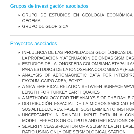
Grupos de investigación asociados
GRUPO DE ESTUDIOS EN GEOLOGÍA ECONÓMICA 
GEGEMA
GRUPO DE GEOFISICA
Proyectos asociados
INFLUENCIA DE LAS PROPIEDADES GEOTÉCNICAS D
LA PROPAGACIÓN Y ATENUACIÓN DE ONDAS SÍSMICAS
ESTUDIOS DE LA IONOSFERA COLOMBIANA ETAPA III A
PARA ESTUDIOS DE LA IONOSFERA COLOMBIANA
(Fech
ANALYSIS OF AEROMAGNETIC DATA FOR INTERPRE
FAYOUM-CAIRO AREA, EGYPT
A NEW EMPIRICAL RELATION BETWEEN SURFACE WA
LENGTH FOR TURKEY EARTHQUAKES
A METHODOLOGY FOR THE ANALYSIS OF THE RAYLEIG
DISTRIBUCIÓN ESPACIAL DE LA MICROSISMICIDAD 
SUS ALTEDEDORES, FASE II: SOSTENIMIENTO INSTRU
UNCERTAINTY IN RAINFALL INPUT DATA IN A C
MODEL: EFFECTS ON OUTPUTS AND IMPLICATIONS ON
SEVERITY CLASSIFICATION OF A SEISMIC EVENT BA
RATIO USING ONLY ONE SEISMOLOGICAL STATION