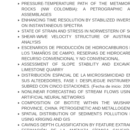
PRESSURE-TEMPERATURE PATH OF THE METAMOR
ROCKS (NW COLOMBIA): A PETROGRAPHIC A
ASSEMBLAGES
ENHANCING TIME RESOLUTION BY STABILIZED INVER
ON INSTANTANEOUS SPECTRA
STATE OF STRAIN AND STRESS IN NORWESTERN OF 
SHEAR-WAVE VELOCITY STRUCTURE OF AUSTRAL
ANALYSIS
ESCENARIOS DE PRODUCCIÓN DE HIDROCARBUROS E
LOS TAMAÑOS DE CAMPO, RESERVAS DE HIDROCARB
RECURSO CONVENCIONAL Y NO CONVENCIONAL.
ASSESSMENT OF SLOPE STABILITY AND EXCAVA
LIMESTONE QUARRY
DISTRIBUCIÓN ESPACIAL DE LA MICROSISMICIDAD 
SUS ALTEDEDORES, FASE I: DESPLIEGUE INSTRUME
SUBRED CON CINCO ESTACIONES.
(Fecha de inicio: 20
NONLINEAR FORECASTING OF STREAM FLOWS USI
ARTIFICIAL NEURAL NETWORKS
COMPOSITION OF BIOTITE WITHIN THE WUSHAN
PROVINCE, CHINA: PETROGENETIC AND METALLOGENE
SPATIAL DISTRIBUTION OF SEDIMENTS POLLUTION
USING KRIGING AND GIS
CAVINGS DEPTH CLASSIFICATION BY FEATURE EXTRA