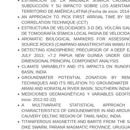
ESTIMACIÓN DE LA AMENAZA SÍSMICA CAUSA
SUBDUCCIÓN Y SU IMPACTO SOBRE LOS ASENTAM
TERRITORIO DE AMÉRICA LATINA
(Fecha de inicio: 2014
AN APPROACH TO PICK FIRST ARRIVAL TIME BY S
CORRELATION TECHNIQUE (CCT)
ESTRUCTURA DE VELOCIDADES 3-D DEL VOLCÁN GAL
DE TOMOGRAFÍA SÍSMICA LOCAL PASIVA DE VELOCIDA
AROMATIC BIOLOGICAL MARKERS FOR ASSESSIN
SOURCE ROCKS (CAMPANO-MAASTRICHTIAN MAMU FO
DETECTING IONOSPHERIC PRECURSOR OF A DEEP E
JULY 2013, =7.2 PAPUA NEW GUINEA UNDER G
DIMENSIONAL PRINCIPAL COMPONENT ANALYSIS
CLIMATE VARIABILITY AND ITS IMPACTS ON RUNO
BASIN, INDIA
GROUNDWATER POTENTIAL ZONATION BY RE
TECHNIQUES AND ITS RELATION TO GROUNDWATER 
ARANI AND KORATALAI RIVER BASIN, SOUTHERN INDIA
MEDICIONES GEOMAGNÉTICAS Y VARIABLES GEOFÍS
inicio: 2012-02-22)
A MULTIVARIATE STATISTICAL APPROACH
CHARACTERISTICS OF GROUNDWATER IN AND AROUN
CAUVERY DELTAIC REGION OF TAMIL NADU, INDIA
TITANIFEROUS MAGNETITE AND BARITE FROM THE 
DIKE SWARM, PARANÁ MAGMATIC PROVINCE, URUGUA