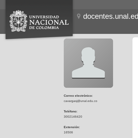
docentes.unal.e
Correo electrónico:
cavargasj@unal.edu.co
Teléfono:
3002146420
Extensión:
16506