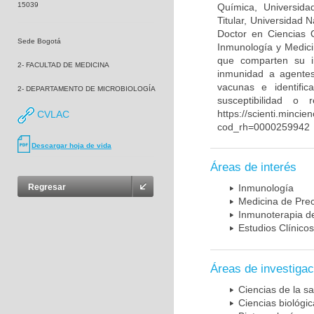
15039
Química, Universida
Titular, Universidad
Doctor en Ciencias 
Sede Bogotá
Inmunología y Medici
que comparten su in
2- FACULTAD DE MEDICINA
inmunidad a agentes 
vacunas e identifi
2- DEPARTAMENTO DE MICROBIOLOGÍA
susceptibilidad o
https://scienti.mincie
CVLAC
cod_rh=0000259942
Descargar hoja de vida
Áreas de interés
Regresar
Inmunología
Medicina de Prec
Inmunoterapia d
Estudios Clínicos
Áreas de investigac
Ciencias de la sa
Ciencias biológi