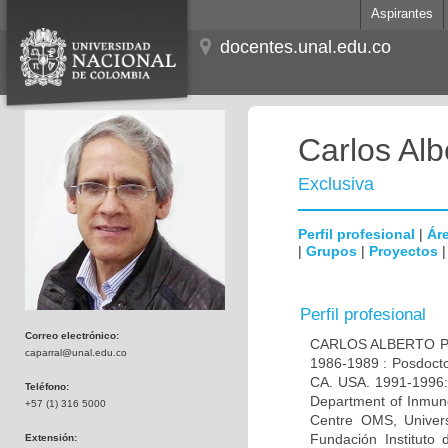
Aspirantes
docentes.unal.edu.co
Carlos Alb
Exclusiva
Perfil profesional
|
Áre
|
Grupos
|
Proyectos
Perfil profesional
Correo electrónico:
CARLOS ALBERTO PAR
caparral@unal.edu.co
1986-1989 : Posdocto
CA. USA. 1991-1996: 
Teléfono:
Department of Inmuno
+57 (1) 316 5000
Centre OMS, Univers
Fundación Instituto
Extensión: