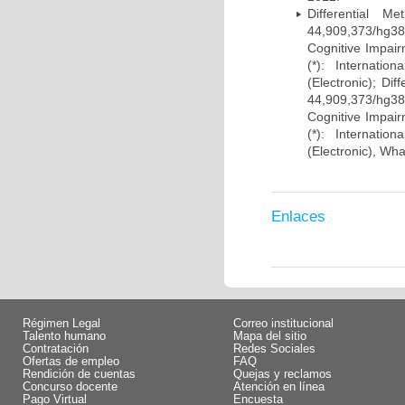
Differential 
44,909,373/hg38)
Cognitive Impairm
(*): Internati
(Electronic); Di
44,909,373/hg38)
Cognitive Impairm
(*): Internati
(Electronic), Wh
Enlaces
Régimen Legal
Correo institucional
Talento humano
Mapa del sitio
Contratación
Redes Sociales
Ofertas de empleo
FAQ
Rendición de cuentas
Quejas y reclamos
Concurso docente
Atención en línea
Pago Virtual
Encuesta