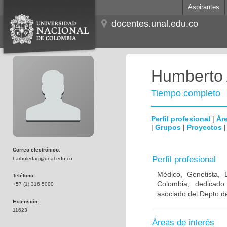
Aspirantes
docentes.unal.edu.co
Humberto 
Tiempo completo
Perfil profesional
|
Áre
|
Grupos
|
Proyectos
Correo electrónico:
Perfil profesional
harboledag@unal.edu.co
Médico, Genetista, 
Teléfono:
Colombia, dedicado
+57 (1) 316 5000
asociado del Depto de
Extensión:
11623
Áreas de interés