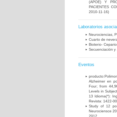
(APOE) Y PR
PACIENTES C
2010-11-16)
Laboratorios asoci
Neurociencias, P
Cuarto de nevera
Bioterio- Cepario
Secuenciación y 
Eventos
producto:Poli
Alzheimer en po
Four; from 44,9
Levels in Subject
13 Idioma(*): In
Revista: 1422-00
Study of 12 pol
Neurociensce 20
2012.