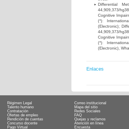
Differential 
44,909,373/hg38)
Cognitive Impairm
(*): Internati
(Electronic); Di
44,909,373/hg38)
Cognitive Impairm
(*): Internati
(Electronic), Wh
Enlaces
Régimen Legal
Correo institucional
Talento humano
Mapa del sitio
Contratación
Redes Sociales
Ofertas de empleo
FAQ
Rendición de cuentas
Quejas y reclamos
Concurso docente
Atención en línea
Pago Virtual
Encuesta