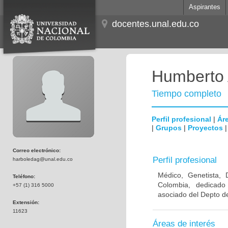
Aspirantes
docentes.unal.edu.co
Humberto 
Tiempo completo
Perfil profesional
|
Áre
|
Grupos
|
Proyectos
Correo electrónico:
Perfil profesional
harboledag@unal.edu.co
Médico, Genetista, 
Teléfono:
Colombia, dedicado
+57 (1) 316 5000
asociado del Depto de
Extensión:
11623
Áreas de interés