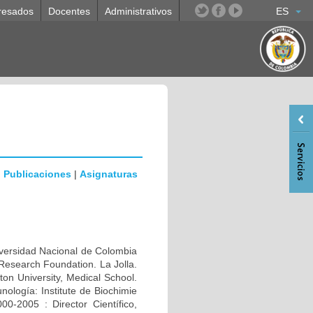
resados
Docentes
Administrativos
ES
|
Publicaciones
|
Asignaturas
rsidad Nacional de Colombia
Research Foundation. La Jolla.
n University, Medical School.
ología: Institute de Biochimie
0-2005 : Director Científico,