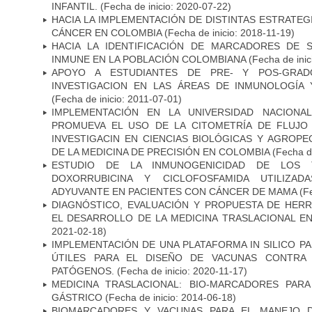
INFANTIL.
(Fecha de inicio: 2020-07-22)
HACIA LA IMPLEMENTACIÓN DE DISTINTAS ESTRATEG
CÁNCER EN COLOMBIA
(Fecha de inicio: 2018-11-19)
HACIA LA IDENTIFICACIÓN DE MARCADORES DE 
INMUNE EN LA POBLACIÓN COLOMBIANA
(Fecha de inic
APOYO A ESTUDIANTES DE PRE- Y POS-GRAD
INVESTIGACION EN LAS ÁREAS DE INMUNOLOGÍA 
(Fecha de inicio: 2011-07-01)
IMPLEMENTACIÓN EN LA UNIVERSIDAD NACION
PROMUEVA EL USO DE LA CITOMETRÍA DE FLUJO
INVESTIGACIN EN CIENCIAS BIOLÓGICAS Y AGROP
DE LA MEDICINA DE PRECISIÓN EN COLOMBIA
(Fecha de
ESTUDIO DE LA INMUNOGENICIDAD DE LOS 
DOXORRUBICINA Y CICLOFOSFAMIDA UTILIZA
ADYUVANTE EN PACIENTES CON CÁNCER DE MAMA
(Fe
DIAGNÓSTICO, EVALUACIÓN Y PROPUESTA DE HERR
EL DESARROLLO DE LA MEDICINA TRASLACIONAL E
2021-02-18)
IMPLEMENTACIÓN DE UNA PLATAFORMA IN SILICO PA
ÚTILES PARA EL DISEÑO DE VACUNAS CONTRA 
PATÓGENOS.
(Fecha de inicio: 2020-11-17)
MEDICINA TRASLACIONAL: BIO-MARCADORES PAR
GÁSTRICO
(Fecha de inicio: 2014-06-18)
BIOMARCADORES Y VACUNAS PARA EL MANEJO 