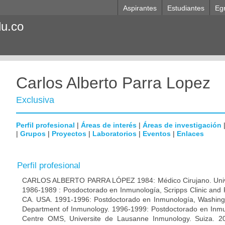
Aspirantes
Estudiantes
Eg
du.co
Carlos Alberto Parra Lopez
Exclusiva
Perfil profesional
|
Áreas de interés
|
Áreas de investigación
|
Grupos
|
Proyectos
|
Laboratorios
|
Eventos
|
Enlaces
Perfil profesional
CARLOS ALBERTO PARRA LÓPEZ 1984: Médico Cirujano. Unive
1986-1989 : Posdoctorado en Inmunología, Scripps Clinic and 
CA. USA. 1991-1996: Postdoctorado en Inmunología, Washingto
Department of Inmunology. 1996-1999: Postdoctorado en Inmun
Centre OMS, Universite de Lausanne Inmunology. Suiza. 200