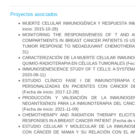
Proyectos asociados
MUERTE CELULAR INMUNOGÉNICA Y RESPUESTA IN
inicio: 2015-10-28)
MONITORING THE RESPONSIVENESS OF T AND A
COMPARTMENTS IN BREAST CANCER PATIENTS IS US
TUMOR RESPONSE TO NEOADJUVANT CHEMOTHERA
31)
CARACTERIZACIÓN DE LA MUERTE CELULAR INMUNOG
QUIMIO-RADIOTERAPIA EN CÉLULAS TUMORALES
(Fech
IMMUNOSENESCENCE STUDY OF T CELLS: A SYSTEM
2020-08-11)
ESTUDIO CLÍNICO FASE I DE INMUNOTERAPIA 
PERSONALIZADAS EN PACIENTES CON CÁNCER D
(Fecha de inicio: 2017-12-28)
PRODUCCIÓN Y VALIDACIÓN DE LA INMUNOGE
NEOANTÍGENOS PARA LA INMUNOTERAPIA DEL CÁNC
(Fecha de inicio: 2021-11-09)
CHEMOTHERAPY AND RADIATION THERAPY ELICIT
RESPONSES IN A BREAST CANCER PATIENT
(Fecha de i
ESTUDIO CELULAR Y MOLECULAR DE LA INMUNOS
CON CÁNCER DE MAMA Y SU RELACIÓN CON EL A