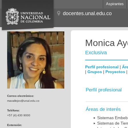
Aspirantes
docentes.unal.edu.co
Monica Ay
Exclusiva
Perfil profesional
|
Áre
|
Grupos
|
Proyectos
Perfil profesional
Correo electrónico:
mavallejov@unal.edu.co
Áreas de interés
Teléfono:
+57 (4) 430 9000
Sistemas Embeb
Sistemas de Tie
Extensión: