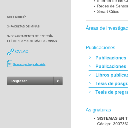
Internet de las C
---
Redes de Sensor
Smart Cities
Sede Medellín
3- FACULTAD DE MINAS
Áreas de investigac
3- DEPARTAMENTO DE ENERGÍA
ELÉCTRICA Y AUTOMÁTICA - MINAS
Publicaciones
CVLAC
Publicaciones 
Descargar hoja de vida
Publicaciones
Libros publica
Regresar
Tesis de posg
Tesis de pregr
Asignaturas
SISTEMAS EN 
Código: 30073