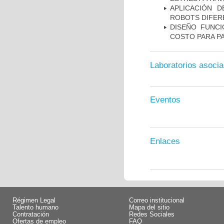
APLICACIÓN D
ROBOTS DIFER
DISEÑO FUNCI
COSTO PARA PA
Laboratorios asoci
Eventos
Enlaces
Régimen Legal
Correo institucional
Talento humano
Mapa del sitio
Contratación
Redes Sociales
Ofertas de empleo
FAQ