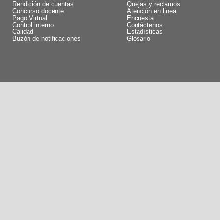
Rendición de cuentas
Quejas y reclamos
Concurso docente
Atención en línea
Pago Virtual
Encuesta
Control interno
Contáctenos
Calidad
Estadísticas
Buzón de notificaciones
Glosario