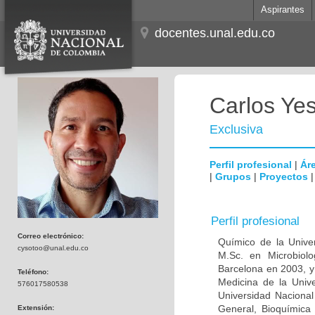
Aspirantes
docentes.unal.edu.co
Carlos Ye
Exclusiva
Perfil profesional
|
Áre
|
Grupos
|
Proyectos
Perfil profesional
Correo electrónico:
Químico de la Unive
cysotoo@unal.edu.co
M.Sc. en Microbiolo
Barcelona en 2003, y
Teléfono:
Medicina de la Univ
576017580538
Universidad Naciona
General, Bioquímica 
Extensión: