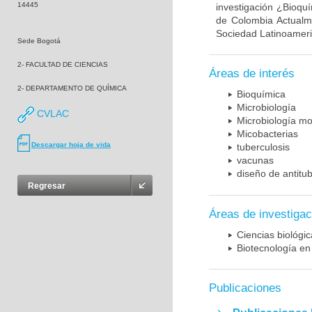
14445
investigación ¿Bioqu
de Colombia Actualme
Sociedad Latinoameric
Sede Bogotá
2- FACULTAD DE CIENCIAS
Áreas de interés
2- DEPARTAMENTO DE QUÍMICA
Bioquímica
Microbiología
CVLAC
Microbiología mo
Micobacterias
Descargar hoja de vida
tuberculosis
vacunas
diseño de antitu
Regresar
Áreas de investigac
Ciencias biológi
Biotecnología en
Publicaciones