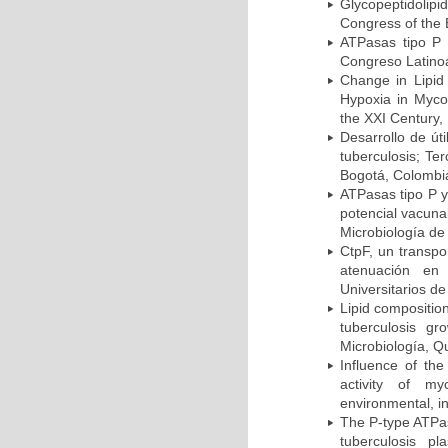
Glycopeptidolipi
Congress of the 
ATPasas tipo P 
Congreso Latinoa
Change in Lipid
Hypoxia in Mycob
the XXI Century,
Desarrollo de út
tuberculosis; Te
Bogotá, Colombi
ATPasas tipo P 
potencial vacuna
Microbiología de
CtpF, un transp
atenuación en 
Universitarios d
Lipid compositio
tuberculosis g
Microbiología, Q
Influence of th
activity of my
environmental, i
The P-type ATPas
tuberculosis p