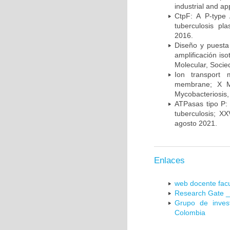
industrial and a
CtpF: A P-type
tuberculosis p
2016.
Diseño y puesta
amplificación is
Molecular, Socie
Ion transport 
membrane; X Me
Mycobacteriosis,
ATPasas tipo P: 
tuberculosis; X
agosto 2021.
Enlaces
web docente facu
Research Gate _
Grupo de inves
Colombia