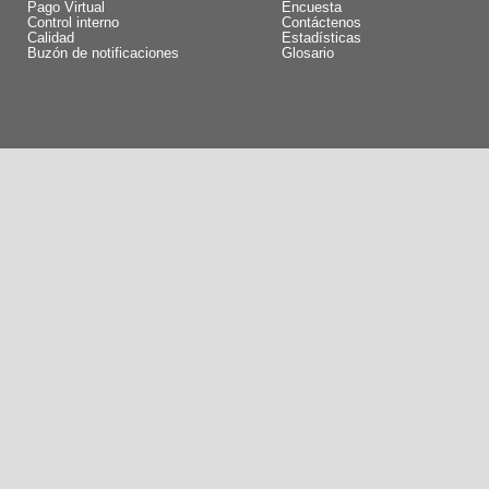
Pago Virtual
Encuesta
Control interno
Contáctenos
Calidad
Estadísticas
Buzón de notificaciones
Glosario