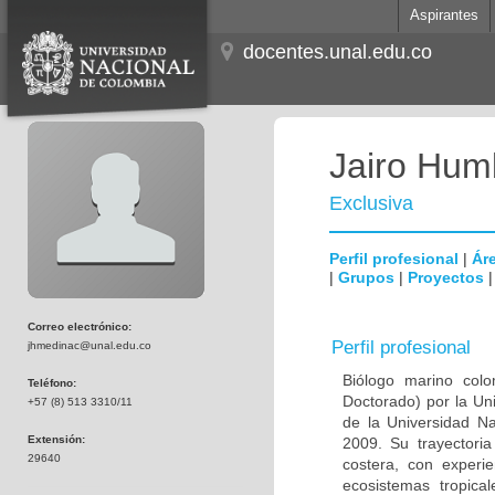
Aspirantes
docentes.unal.edu.co
Jairo Hum
Exclusiva
Perfil profesional
|
Áre
|
Grupos
|
Proyectos
Correo electrónico:
Perfil profesional
jhmedinac@unal.edu.co
Biólogo marino col
Teléfono:
Doctorado) por la Un
+57 (8) 513 3310/11
de la Universidad N
Extensión:
2009. Su trayectoria
29640
costera, con experi
ecosistemas tropica