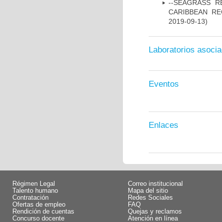
--SEAGRASS R
CARIBBEAN RE
2019-09-13)
Laboratorios asoci
Eventos
Enlaces
Régimen Legal
Correo institucional
Talento humano
Mapa del sitio
Contratación
Redes Sociales
Ofertas de empleo
FAQ
Rendición de cuentas
Quejas y reclamos
Concurso docente
Atención en línea