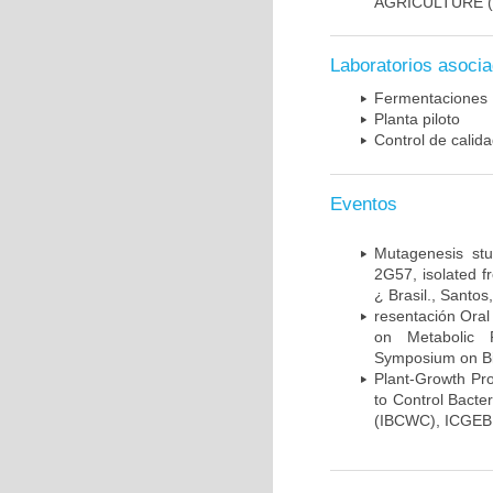
AGRICULTURE
(
Laboratorios asoci
Fermentaciones
Planta piloto
Control de calid
Eventos
Mutagenesis st
2G57, isolated f
¿ Brasil., Santos
resentación Oral
on Metabolic P
Symposium on Bi
Plant-Growth Pro
to Control Bacte
(IBCWC), ICGEB., 