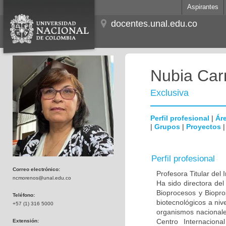
Aspirantes
docentes.unal.edu.co
Nubia Ca
Exclusiva
Perfil profesional
|
Áre
|
Grupos
|
Proyectos
Perfil profesional
Correo electrónico:
Profesora Titular del
ncmorenos@unal.edu.co
Ha sido directora del
Bioprocesos y Biopro
Teléfono:
biotecnológicos a nive
+57 (1) 316 5000
organismos nacional
Centro Internacion
Extensión: