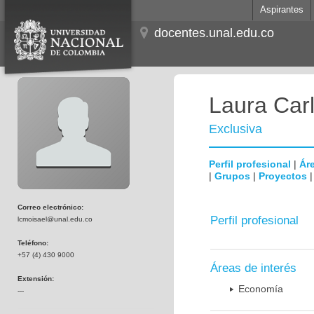
Aspirantes
docentes.unal.edu.co
Laura Carl
Exclusiva
Perfil profesional
|
Áre
|
Grupos
|
Proyectos
Correo electrónico:
Perfil profesional
lcmoisael@unal.edu.co
Teléfono:
+57 (4) 430 9000
Áreas de interés
Extensión:
Economía
---