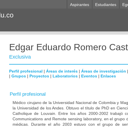
Aspirantes
Estudiantes
Eg
du.co
Edgar Eduardo Romero Cast
Exclusiva
Perfil profesional
|
Áreas de interés
|
Áreas de investigación
|
Grupos
|
Proyectos
|
Laboratorios
|
Eventos
|
Enlaces
Perfil profesional
Médico cirujano de la Universidad Nacional de Colombia y Magi
la Universidad de los Andes. Obtuvo el título de PhD en Cienc
Catholique de Louvain. Entre los años 2000-2002 trabajó 
Communications and Remote sensing laboratory, en el grupo
médicas. Durante el año 2003 estuvo con el grupo de sen