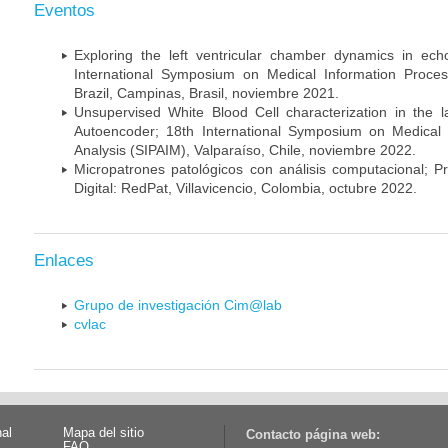
Eventos
Exploring the left ventricular chamber dynamics in ec
International Symposium on Medical Information Proces
Brazil, Campinas, Brasil, noviembre 2021.
Unsupervised White Blood Cell characterization in the l
Autoencoder; 18th International Symposium on Medical 
Analysis (SIPAIM), Valparaíso, Chile, noviembre 2022.
Micropatrones patológicos con análisis computacional; P
Digital: RedPat, Villavicencio, Colombia, octubre 2022.
Enlaces
Grupo de investigación Cim@lab
cvlac
nal
Mapa del sitio
Contacto página web:
FAQ