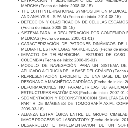
EXTRACCIÓN Y SEGUIMIENTO DE LOS MIEMBROS
MARCHA
(Fecha de inicio: 2008-08-15)
THE 10TH INTERNATIONAL SYMPOSIUM ON MEDICAL
AND ANALYSIS - SIPAIM
(Fecha de inicio: 2014-08-15)
DETECCIÓN Y CLASIFICACIÓN DE CÉLULAS ESCAMOS
(Fecha de inicio: 2008-08-15)
SISTEMA PARA LA RECUPERACIÓN POR CONTENIDO 
MÉDICAS
(Fecha de inicio: 2008-01-01)
CARACTERIZACIÓN DE PATRONES DINÁMICOS DE 
MEDIANTE ESTRATEGIAS MARKERLESS
(Fecha de inici
IMPACTO DE TELEMEDICINA : ESTUDIO DE CASO
COLOMBIA
(Fecha de inicio: 2008-09-01)
MODULO DE NAVEGACIÓN PARA UN SISTEMA DE 
APLICADO A CIRUGÍA DE LA BASE DEL CRÁNEO
(Fecha d
REPRESENTACIÓN EFICIENTE DE UNA BASE DE D
RESONANCIA MAGNÉTICA CARDÍACA
(Fecha de inicio: 
DEFORMACIONES NO PARAMÉTRICAS 3D APLICAD
ESTRUCTURAS ANATÓMICAS
(Fecha de inicio: 2007-01-
SEGMENTACIÓN Y RECONSTRUCCIÓN SIMULTÁNEA D
PARTIR DE IMÁGENES DE TOMOGRAFÍA AXIAL COM
2009-03-18)
ALIANZA ESTRATÉGICA ENTRE EL GRUPO CIM&LA
IMAGE PROCESSING LABORATORY
(Fecha de inicio: 20
DESARROLLO E IMPLEMENTACION DE UN SOFT