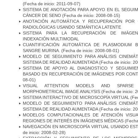
(Fecha de inicio: 2011-09-07)
SISTEMA DE ANOTACIÓN PARA APOYO EN EL SEGUI
CÁNCER DE SENO
(Fecha de inicio: 2008-08-15)
ANOTACIÓN AUTOMÁTICA Y RECUPERACIÓN POR 
RADIOLÓGICAS USANDO SEMÁNTICA LATENTE
SISTEMA PARA LA RECUPERACIÓN DE IMÁGEN
INDEXACIÓN MULTIMODAL
CUANTIFICACIÓN AUTOMÁTICA DE PLASMODIUM 
SANGRE MURINA.
(Fecha de inicio: 2008-08-01)
MODELO DE SEGUIMIENTO PARA ANÁLISIS CINEMÁ
SISTEMA DE REALIDAD AUMENTADA
(Fecha de inicio: 2
SISTEMA DE APOYO AL DIAGNOSTICO Y SEGUIMI
BASADO EN RECUPERACIÓN DE IMÁGENES POR CON
08-01)
VISUAL ATTENTION MODELS AND SPARSE 
MORPHOMETRICAL IMAGE ANALYSIS
(Fecha de inicio: 
SISTEMA INTERACTIVO DE MICROSCOPÍA VIRTUAL
(Fec
MODELO DE SEGUIMIENTO PARA ANÁLISIS CINEMÁ
SISTEMA DE REALIDAD AUMENTADA
(Fecha de inicio: 2
MODELOS COMPUTACIONALES DE ATENCIÓN VISUA
REGIONES DE INTERÉS EN IMÁGENES MÉDICAS
(Fecha 
NAVEGACIÓN EN MICROSCOPÍA VIRTUAL USANDO ES
de inicio: 2008-02-28)