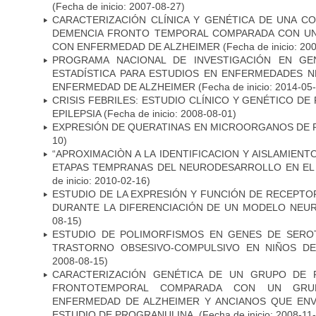
(Fecha de inicio: 2007-08-27)
CARACTERIZACIÓN CLÍNICA Y GENÉTICA DE UNA C
DEMENCIA FRONTO TEMPORAL COMPARADA CON UN
CON ENFERMEDAD DE ALZHEIMER
(Fecha de inicio: 20
PROGRAMA NACIONAL DE INVESTIGACIÓN EN GEN
ESTADÍSTICA PARA ESTUDIOS EN ENFERMEDADES NE
ENFERMEDAD DE ALZHEIMER
(Fecha de inicio: 2014-05
CRISIS FEBRILES: ESTUDIO CLÍNICO Y GENÉTICO D
EPILEPSIA
(Fecha de inicio: 2008-08-01)
EXPRESIÓN DE QUERATINAS EN MICROORGANOS DE P
10)
“APROXIMACIÒN A LA IDENTIFICACION Y AISLAMIEN
ETAPAS TEMPRANAS DEL NEURODESARROLLO EN EL
de inicio: 2010-02-16)
ESTUDIO DE LA EXPRESIÓN Y FUNCIÓN DE RECEPTO
DURANTE LA DIFERENCIACIÓN DE UN MODELO NEU
08-15)
ESTUDIO DE POLIMORFISMOS EN GENES DE SERO
TRASTORNO OBSESIVO-COMPULSIVO EN NIÑOS DE
2008-08-15)
CARACTERIZACIÓN GENÉTICA DE UN GRUPO DE 
FRONTOTEMPORAL COMPARADA CON UN GRU
ENFERMEDAD DE ALZHEIMER Y ANCIANOS QUE EN
ESTUDIO DE PROGRANULINA.
(Fecha de inicio: 2008-11