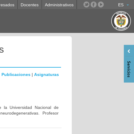
resados
Docentes
Administrativos
ES
s
|
Publicaciones
|
Asignaturas
e la Universidad Nacional de
eurodegenerativas. Profesor