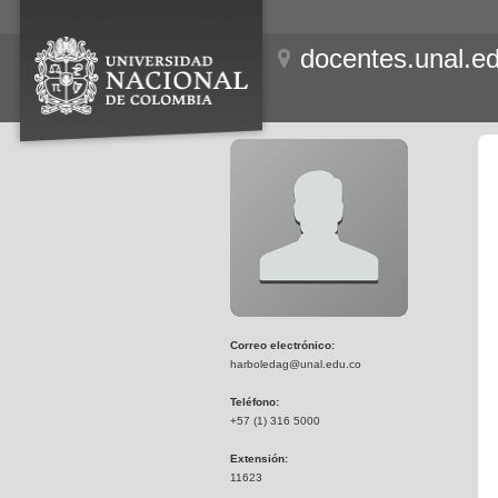
docentes.unal.e
Correo electrónico:
harboledag@unal.edu.co
Teléfono:
+57 (1) 316 5000
Extensión:
11623