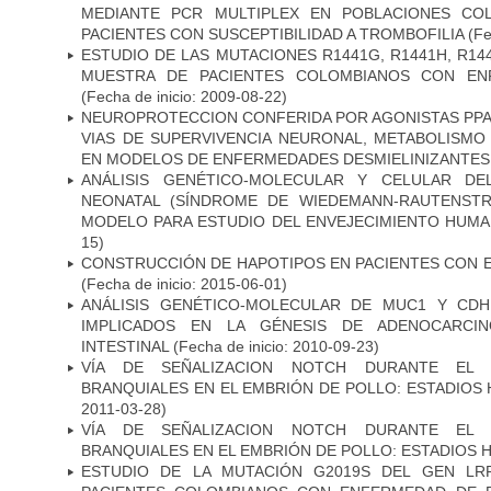
MEDIANTE PCR MULTIPLEX EN POBLACIONES CO
PACIENTES CON SUSCEPTIBILIDAD A TROMBOFILIA
(Fe
ESTUDIO DE LAS MUTACIONES R1441G, R1441H, R14
MUESTRA DE PACIENTES COLOMBIANOS CON EN
(Fecha de inicio: 2009-08-22)
NEUROPROTECCION CONFERIDA POR AGONISTAS PPAR
VIAS DE SUPERVIVENCIA NEURONAL, METABOLISMO
EN MODELOS DE ENFERMEDADES DESMIELINIZANTES
ANÁLISIS GENÉTICO-MOLECULAR Y CELULAR DE
NEONATAL (SÍNDROME DE WIEDEMANN-RAUTENSTR
MODELO PARA ESTUDIO DEL ENVEJECIMIENTO HUM
15)
CONSTRUCCIÓN DE HAPOTIPOS EN PACIENTES CON 
(Fecha de inicio: 2015-06-01)
ANÁLISIS GENÉTICO-MOLECULAR DE MUC1 Y CD
IMPLICADOS EN LA GÉNESIS DE ADENOCARCI
INTESTINAL
(Fecha de inicio: 2010-09-23)
VÍA DE SEÑALIZACION NOTCH DURANTE EL
BRANQUIALES EN EL EMBRIÓN DE POLLO: ESTADIOS 
2011-03-28)
VÍA DE SEÑALIZACION NOTCH DURANTE EL
BRANQUIALES EN EL EMBRIÓN DE POLLO: ESTADIOS H
ESTUDIO DE LA MUTACIÓN G2019S DEL GEN LR