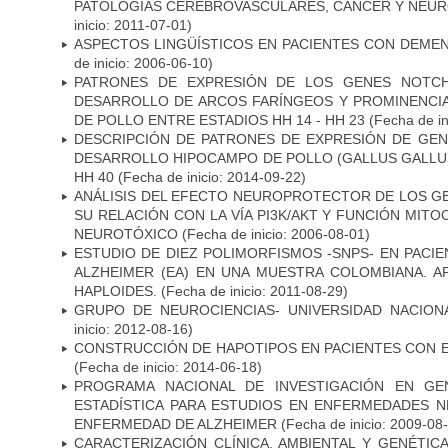
PATOLOGÍAS CEREBROVASCULARES, CÁNCER Y NEU
inicio: 2011-07-01)
ASPECTOS LINGÜÍSTICOS EN PACIENTES CON DEMEN
de inicio: 2006-06-10)
PATRONES DE EXPRESIÓN DE LOS GENES NOTCH
DESARROLLO DE ARCOS FARÍNGEOS Y PROMINENCIA
DE POLLO ENTRE ESTADIOS HH 14 - HH 23
(Fecha de in
DESCRIPCIÓN DE PATRONES DE EXPRESIÓN DE GEN
DESARROLLO HIPOCAMPO DE POLLO (GALLUS GALLUS)
HH 40
(Fecha de inicio: 2014-09-22)
ANÁLISIS DEL EFECTO NEUROPROTECTOR DE LOS GEN
SU RELACIÓN CON LA VÍA PI3K/AKT Y FUNCIÓN MIT
NEUROTÓXICO
(Fecha de inicio: 2006-08-01)
ESTUDIO DE DIEZ POLIMORFISMOS -SNPS- EN PAC
ALZHEIMER (EA) EN UNA MUESTRA COLOMBIANA. A
HAPLOIDES.
(Fecha de inicio: 2011-08-29)
GRUPO DE NEUROCIENCIAS- UNIVERSIDAD NACION
inicio: 2012-08-16)
CONSTRUCCIÓN DE HAPOTIPOS EN PACIENTES CON 
(Fecha de inicio: 2014-06-18)
PROGRAMA NACIONAL DE INVESTIGACIÓN EN GEN
ESTADÍSTICA PARA ESTUDIOS EN ENFERMEDADES NE
ENFERMEDAD DE ALZHEIMER
(Fecha de inicio: 2009-08
CARACTERIZACIÓN CLÍNICA, AMBIENTAL Y GENÉTICA