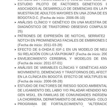
ESTUDIO PILOTO DE FACTORES GENETICOS C
ASOCIADOS AL DESARROLLO DE DEMENCIAS EN LA PO
MUESTRA DE ADULTOS MAYORES EN UNA ZONA DE E
BOGOTA D.C.
(Fecha de inicio: 2006-06-10)
ANÁLISIS CLÍNICO Y GENÉTICO EN UNA MUESTRA 
DIAGNÓSTICO DE TRASTORNO OBSESIVO COMPULS
25)
PATRONES DE EXPRESIÓN DE NOTCH1, SERRATE2 
NOTCH EN PROMINENCIAS FACIALES DE EMBRIONES D
(Fecha de inicio: 2011-03-28)
EFECTO DE 6-OHDA E IGF-1 EN UN MODELO DE NE
SU RELACIÓN CON LA VÍA PI3K/AKT
(Fecha de inicio: 20
ENVEJECIMIENTO CEREBRAL Y MODELOS DE ENV
(Fecha de inicio: 2011-07-01)
ANÁLISIS DE VARIABLES CLÍNICAS Y GENÉTICAS AS
MOVIMIENTO, DEMENCIAS Y TRASTORNOS DEL AFEC
EN LA CLÍNICA EN BOGOTÁ: EFECTO DE MÚLTIPLES 
(Fecha de inicio: 2006-08-28)
ESTUDIO DE FACTORES DE RIESGO SOCIO AMBIENTAL
DE LIGAMIENTO DEL LABIO Y/O PALADAR HENDIDO N
GEN MSX1, EN FAMILIAS DE COMUNIDADES INDÍGE
LA CHORRERA, DEPARTAMENTO DE AMAZONAS- COLO
PROGRAMA DE FORTALECIMIENTO "ALTERAC