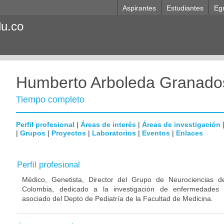
Aspirantes
Estudiantes
Eg
du.co
Humberto Arboleda Granado
Tiempo completo
Perfil profesional
|
Áreas de interés
|
Áreas de investigación
|
Grupos
|
Proyectos
|
Laboratorios
|
Eventos
|
Enlaces
Perfil profesional
Médico, Genetista, Director del Grupo de Neurociencias d
Colombia, dedicado a la investigación de enfermedades n
asociado del Depto de Pediatría de la Facultad de Medicina.