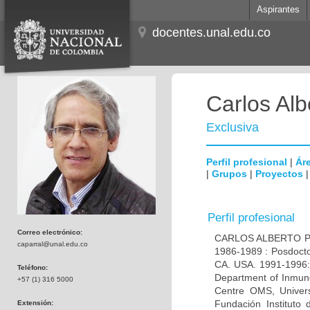
Aspirantes
docentes.unal.edu.co
Carlos Alb
Exclusiva
Perfil profesional
|
Áre
|
Grupos
|
Proyectos
Perfil profesional
Correo electrónico:
CARLOS ALBERTO PAR
caparral@unal.edu.co
1986-1989 : Posdocto
CA. USA. 1991-1996: 
Teléfono:
Department of Inmuno
+57 (1) 316 5000
Centre OMS, Univers
Fundación Instituto
Extensión: