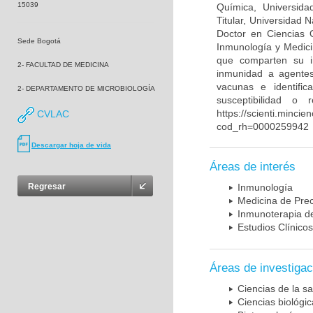
15039
Química, Universida
Titular, Universidad
Doctor en Ciencias 
Sede Bogotá
Inmunología y Medici
que comparten su in
2- FACULTAD DE MEDICINA
inmunidad a agentes 
vacunas e identifi
2- DEPARTAMENTO DE MICROBIOLOGÍA
susceptibilidad o
https://scienti.mincie
CVLAC
cod_rh=0000259942
Descargar hoja de vida
Áreas de interés
Regresar
Inmunología
Medicina de Prec
Inmunoterapia d
Estudios Clínicos
Áreas de investigac
Ciencias de la sa
Ciencias biológi