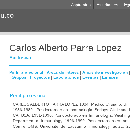
Aspirantes
Estudiantes
Eg
du.co
Carlos Alberto Parra Lopez
Exclusiva
Perfil profesional
|
Áreas de interés
|
Áreas de investigación
|
Grupos
|
Proyectos
|
Laboratorios
|
Eventos
|
Enlaces
Perfil profesional
CARLOS ALBERTO PARRA LÓPEZ 1984: Médico Cirujano. Unive
1986-1989 : Posdoctorado en Inmunología, Scripps Clinic and 
CA. USA. 1991-1996: Postdoctorado en Inmunología, Washingto
Department of Inmunology. 1996-1999: Postdoctorado en Inmun
Centre OMS, Universite de Lausanne Inmunology. Suiza. 200