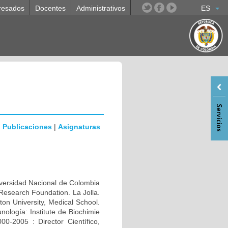
resados
Docentes
Administrativos
ES
|
Publicaciones
|
Asignaturas
rsidad Nacional de Colombia
Research Foundation. La Jolla.
n University, Medical School.
ología: Institute de Biochimie
0-2005 : Director Científico,