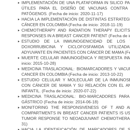
IMPLEMENTACIÓN DE UNA PLATAFORMA IN SILICO PA
ÚTILES PARA EL DISEÑO DE VACUNAS CONTRA 
PATÓGENOS.
(Fecha de inicio: 2020-11-17)
HACIA LA IMPLEMENTACIÓN DE DISTINTAS ESTRATEG
CÁNCER EN COLOMBIA
(Fecha de inicio: 2018-11-19)
CHEMOTHERAPY AND RADIATION THERAPY ELICIT
RESPONSES IN A BREAST CANCER PATIENT
(Fecha de i
ESTUDIO DE LA INMUNOGENICIDAD DE LOS 
DOXORRUBICINA Y CICLOFOSFAMIDA UTILIZA
ADYUVANTE EN PACIENTES CON CÁNCER DE MAMA
(Fe
MUERTE CELULAR INMUNOGÉNICA Y RESPUESTA IN
inicio: 2015-10-28)
MEDICINA TRASLACIONAL: BIOMARCADORES Y VACU
CANCER EN COLOMBIA
(Fecha de inicio: 2013-10-22)
ESTUDIO CELULAR Y MOLECULAR DE LA INMUNOS
CON CÁNCER DE MAMA Y SU RELACIÓN CON EL A
INFANTIL.
(Fecha de inicio: 2020-07-22)
MEDICINA TRASLACIONAL: BIO-MARCADORES PAR
GÁSTRICO
(Fecha de inicio: 2014-06-18)
MONITORING THE RESPONSIVENESS OF T AND A
COMPARTMENTS IN BREAST CANCER PATIENTS IS US
TUMOR RESPONSE TO NEOADJUVANT CHEMOTHERA
31)
HACIA LA IDENTIFICACIÓN DE MARCADORES DE 