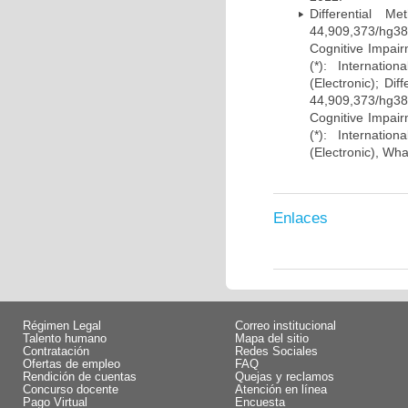
Differential 
44,909,373/hg38)
Cognitive Impairm
(*): Internati
(Electronic); Di
44,909,373/hg38)
Cognitive Impairm
(*): Internati
(Electronic), Wh
Enlaces
Régimen Legal
Correo institucional
Talento humano
Mapa del sitio
Contratación
Redes Sociales
Ofertas de empleo
FAQ
Rendición de cuentas
Quejas y reclamos
Concurso docente
Atención en línea
Pago Virtual
Encuesta