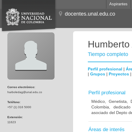
Aspirantes
docentes.unal.edu.co
Humberto 
Tiempo completo
Perfil profesional
|
Áre
|
Grupos
|
Proyectos
Correo electrónico:
Perfil profesional
harboledag@unal.edu.co
Médico, Genetista, 
Teléfono:
Colombia, dedicado
+57 (1) 316 5000
asociado del Depto de
Extensión:
11623
Áreas de interés